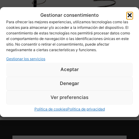
Gestionar consentimiento
Para ofrecer las mejores experiencias, utilizamos tecnologías como las
cookies para almacenar y/o acceder a la información del dispositivo. El
consentimiento de estas tecnologías nos permitirá procesar datos como
el comportamiento de navegación o las identificaciones únicas en este
sitio. No consentir o retirar el consentimiento, puede afectar
Paragüero / Bastonero
Paragüero espiral, Mid-
negativamente a ciertas características y funciones.
Memphis Style, 90’s – Italia
century, 80’s – Italia
Gestionar los servicios
490,00
€
225,00
€
Aceptar
Adquirir
Adquirir
Denegar
Add To Compare
Add To Compare
Ver preferencias
Política de cookies
Política de privacidad