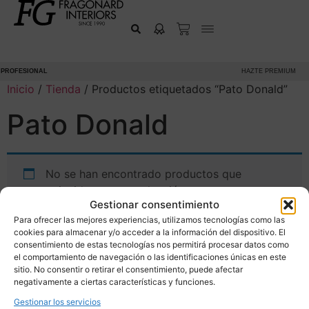
PROFESIONAL
HAZTE PREMIUM
Inicio
/
Tienda
/ Productos etiquetados “Pato Donald”
Pato Donald
No se han encontrado productos que
coincidan con tu selección.
Gestionar consentimiento
Para ofrecer las mejores experiencias, utilizamos tecnologías como las
cookies para almacenar y/o acceder a la información del dispositivo. El
consentimiento de estas tecnologías nos permitirá procesar datos como
el comportamiento de navegación o las identificaciones únicas en este
sitio. No consentir o retirar el consentimiento, puede afectar
negativamente a ciertas características y funciones.
Gestionar los servicios