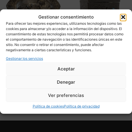
Gestionar consentimiento
Para ofrecer las mejores experiencias, utilizamos tecnologías como las
cookies para almacenar y/o acceder a la información del dispositivo. El
consentimiento de estas tecnologías nos permitirá procesar datos como
el comportamiento de navegación o las identificaciones únicas en este
sitio. No consentir o retirar el consentimiento, puede afectar
Bandeja con zorro, peltre,
Joyero peltre y turquesas,
negativamente a ciertas características y funciones.
Art Nouveau, p. s. XX –
estilo navajo, 70’s –
Francia
Alemania
Gestionar los servicios
375,00
€
490,00
€
Aceptar
Adquirir
Adquirir
Denegar
Add To Compare
Add To Compare
Ver preferencias
Política de cookies
Política de privacidad