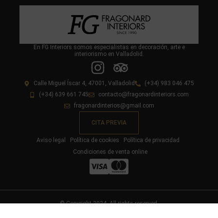
En FG Interiors somos especialistas en decoración, arte e
interiorismo en Valladolid.
Calle Miguel Íscar 4, 47001, Valladolid
(+34) 983 046 475
(+34) 639 661 745
contacto@fragonardinteriors.com
fragonardinterios@gmail.com
CITA PREVIA
Aviso legal
Política de cookies
Política de privacidad
Condiciones de venta online
© Copyright 2024. All rights reserved.
Diseño y desarrollo web livire.es