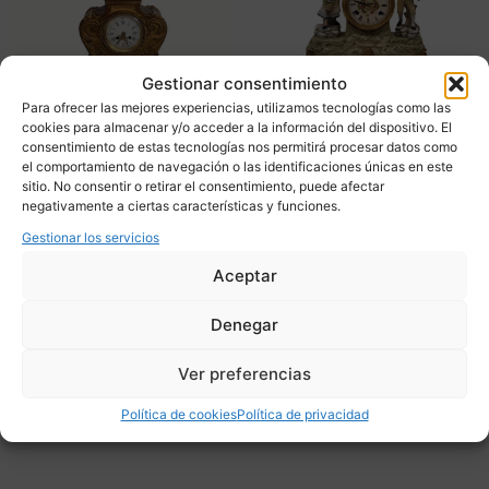
Gestionar consentimiento
Para ofrecer las mejores experiencias, utilizamos tecnologías como las
cookies para almacenar y/o acceder a la información del dispositivo. El
consentimiento de estas tecnologías nos permitirá procesar datos como
el comportamiento de navegación o las identificaciones únicas en este
Reloj de sobremesa,
Reloj guarnición porcelana
sitio. No consentir o retirar el consentimiento, puede afectar
ormolú, maquinaria París,
estilo Capodimonte, pps.
negativamente a ciertas características y funciones.
siguiendo a Henri-Charles
s.XX – Italia
Balthasar, Luis XV, f. s.
Gestionar los servicios
480,00
€
XVIII – Francia
Aceptar
1.800,00
€
Adquirir
Denegar
Adquirir
Add To Compare
Ver preferencias
Add To Compare
Política de cookies
Política de privacidad