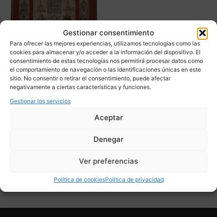
Gestionar consentimiento
Para ofrecer las mejores experiencias, utilizamos tecnologías como las
cookies para almacenar y/o acceder a la información del dispositivo. El
consentimiento de estas tecnologías nos permitirá procesar datos como
el comportamiento de navegación o las identificaciones únicas en este
Grabado “Repertorio de
sitio. No consentir o retirar el consentimiento, puede afectar
grutescos”, Estilo
negativamente a ciertas características y funciones.
Renacentista, s. XVIII –
Gestionar los servicios
Francia
Aceptar
300,00
€
Denegar
Adquirir
Ver preferencias
Add To Compare
Política de cookies
Política de privacidad