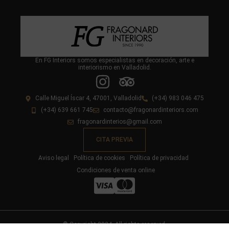
En FG Interiors somos especialistas en decoración, arte e
interiorismo en Valladolid.
Calle Miguel Íscar 4, 47001, Valladolid
(+34) 983 046 475
(+34) 639 661 745
contacto@fragonardinteriors.com
fragonardinterios@gmail.com
CITA PREVIA
Aviso legal
Política de cookies
Política de privacidad
Condiciones de venta online
© Copyright 2024. All rights reserved.