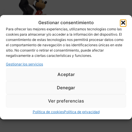
Gestionar consentimiento
Para ofrecer las mejores experiencias, utilizamos tecnologías como las
cookies para almacenar y/o acceder a la información del dispositivo. El
consentimiento de estas tecnologías nos permitirá procesar datos como
el comportamiento de navegación o las identificaciones únicas en este
“Mickey Mouse y el
sitio. No consentir o retirar el consentimiento, puede afectar
fantasma de la tinta”
negativamente a ciertas características y funciones.
edición limitada Leblon
Delienne, resina, 2010 –
Gestionar los servicios
Francia
Aceptar
325,00
€
Denegar
Adquirir
Ver preferencias
Add To Compare
Política de cookies
Política de privacidad