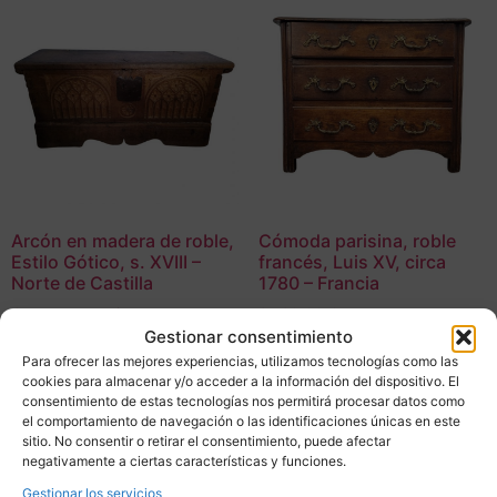
Arcón en madera de roble,
Cómoda parisina, roble
Estilo Gótico, s. XVIII –
francés, Luis XV, circa
Norte de Castilla
1780 – Francia
Consultar precio
2.780,00
€
Gestionar consentimiento
Adquirir
Adquirir
Para ofrecer las mejores experiencias, utilizamos tecnologías como las
cookies para almacenar y/o acceder a la información del dispositivo. El
consentimiento de estas tecnologías nos permitirá procesar datos como
Add To Compare
Add To Compare
el comportamiento de navegación o las identificaciones únicas en este
sitio. No consentir o retirar el consentimiento, puede afectar
negativamente a ciertas características y funciones.
Gestionar los servicios