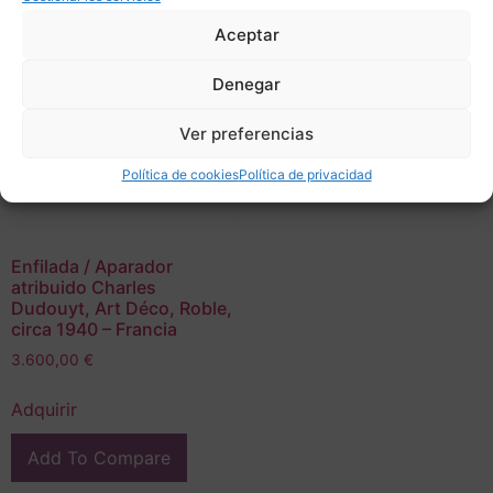
Aceptar
Denegar
Ver preferencias
Política de cookies
Política de privacidad
Enfilada / Aparador
atribuido Charles
Dudouyt, Art Déco, Roble,
circa 1940 – Francia
3.600,00
€
Adquirir
Add To Compare