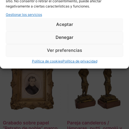
sitio. No consentir o retirar el consentimiento, puede afectar
2.300,00
€
negativamente a ciertas características y funciones.
Adquirir
Gestionar los servicios
Adquirir
Aceptar
Add To Compare
Add To Compare
Denegar
Ver preferencias
Política de cookies
Política de privacidad
Grabado sobre papel
Pareja candeleros /
“Retrato de noble” marco
lámparas, putti, ormolú y