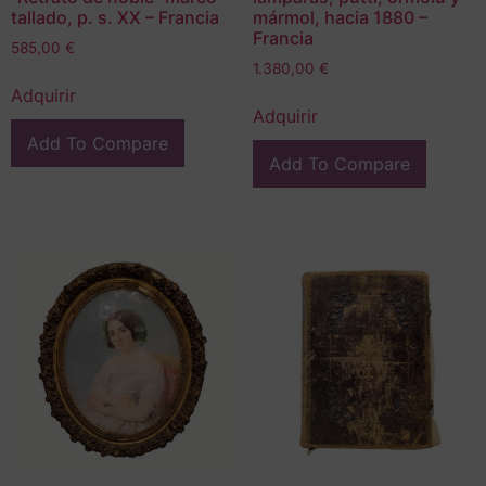
tallado, p. s. XX – Francia
mármol, hacia 1880 –
Francia
585,00
€
1.380,00
€
Adquirir
Adquirir
Add To Compare
Add To Compare