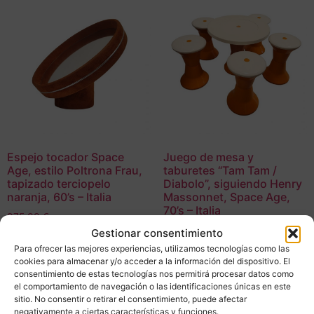
Espejo tocador Space
Juego de mesa y
Age, estilo Poltrona Frau,
taburetes “Tam Tam /
tapizado terciopelo
Diabolo”, siguiendo Henry
naranja, 60’s – Italia
Massonnet, Space Age,
70’s – Italia
975,00
€
700,00
€
Gestionar consentimiento
Adquirir
Para ofrecer las mejores experiencias, utilizamos tecnologías como las
Adquirir
cookies para almacenar y/o acceder a la información del dispositivo. El
consentimiento de estas tecnologías nos permitirá procesar datos como
Add To Compare
el comportamiento de navegación o las identificaciones únicas en este
Add To Compare
sitio. No consentir o retirar el consentimiento, puede afectar
negativamente a ciertas características y funciones.