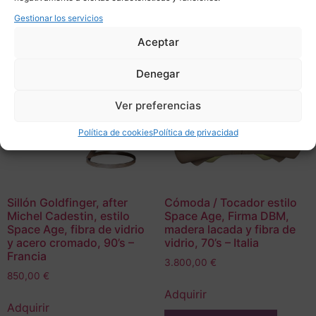
Gestionar los servicios
Aceptar
Denegar
Ver preferencias
Política de cookies
Política de privacidad
Sillón Goldfinger, after
Cómoda / Tocador estilo
Michel Cadestin, estilo
Space Age, Firma DBM,
Space Age, fibra de vidrio
madera lacada y fibra de
y acero cromado, 90’s –
vidrio, 70’s – Italia
Francia
3.800,00
€
850,00
€
Adquirir
Adquirir