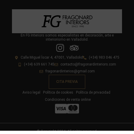
En FG Interiors somos especialistas en decoración, arte e
interiorismo en Valladolid.
Calle Miguel Íscar 4, 47001, Valladolid
(+34) 983 046 475
(+34) 639 661 745
contacto@fragonardinteriors.com
fragonardinterios@gmail.com
CITA PREVIA
Aviso legal
Política de cookies
Política de privacidad
Condiciones de venta online
© Copyright 2024. All rights reserved.