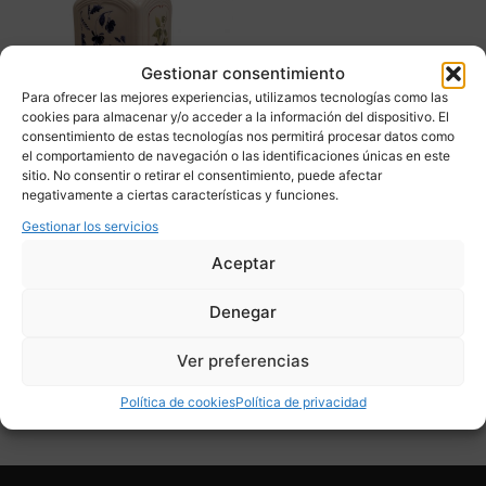
Gestionar consentimiento
Para ofrecer las mejores experiencias, utilizamos tecnologías como las
cookies para almacenar y/o acceder a la información del dispositivo. El
consentimiento de estas tecnologías nos permitirá procesar datos como
el comportamiento de navegación o las identificaciones únicas en este
Tarro hermético “Cottage
sitio. No consentir o retirar el consentimiento, puede afectar
Charm” Country
negativamente a ciertas características y funciones.
collection, Villeroy & Boch
Gestionar los servicios
– Alemania
Aceptar
90,00
€
Denegar
Adquirir
Ver preferencias
Add To Compare
Política de cookies
Política de privacidad