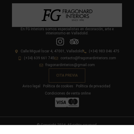
En FG Interiors somos especialistas en decoración, arte e
interiorismo en Valladolid.
Calle Miguel Íscar 4, 47001, Valladolid
(+34) 983 046 475
(+34) 639 661 745
contacto@fragonardinteriors.com
fragonardinterios@gmail.com
CITA PREVIA
Aviso legal
Política de cookies
Política de privacidad
Condiciones de venta online
© Copyright 2024. All rights reserved.
Diseño y desarrollo web livire.es