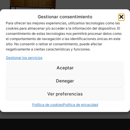
Gestionar consentimiento
Para ofrecer las mejores experiencias, utilizamos tecnologías como las
cookies para almacenar y/o acceder a la información del dispositivo. El
consentimiento de estas tecnologías nos permitirá procesar datos como
el comportamiento de navegación o las identificaciones únicas en este
sitio. No consentir o retirar el consentimiento, puede afectar
Gabinete, gran aparador,
negativamente a ciertas características y funciones.
madera de teca, diseño
escandinavo, 50’s
Gestionar los servicios
2.890,00
€
980,00
€
Aceptar
Adquirir
Denegar
Add To Compare
Ver preferencias
Política de cookies
Política de privacidad