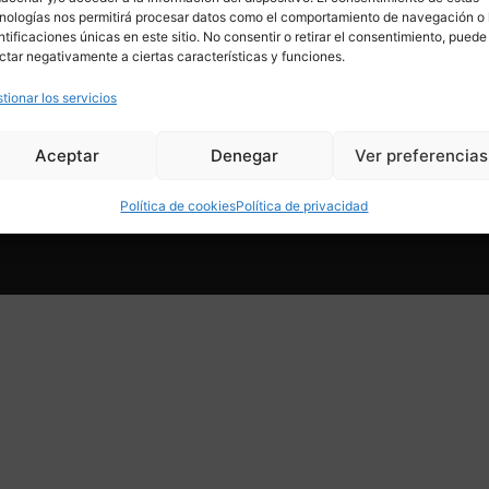
HOME
MOBILIARIO
nologías nos permitirá procesar datos como el comportamiento de navegación o 
TIENDA
ILUMINACIÓN
ntificaciones únicas en este sitio. No consentir o retirar el consentimiento, puede
SERVICIOS
DECORACIÓN
ctar negativamente a ciertas características y funciones.
CONÓCENOS
JOYAS Y COMPLEMENTOS
CONTACTO
ARTE
NOVEDADES
COLECCIONES
tionar los servicios
SALES
Aceptar
Denegar
Ver preferencias
Política de cookies
Política de privacidad
© Copyright 2024. All r
acidad
Condiciones de venta online