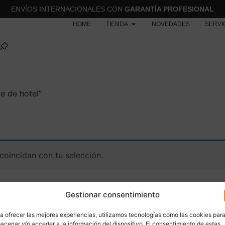
ENVÍOS INTERNACIONALES CON
GARANTÍA PROFESIONAL
HOME
TIENDA
NOVEDADES
SERVI
e de hotel”
oincidan con tu selección.
Gestionar consentimiento
a ofrecer las mejores experiencias, utilizamos tecnologías como las cookies par
acenar y/o acceder a la información del dispositivo. El consentimiento de estas
MENÚ
CATEGORÍAS