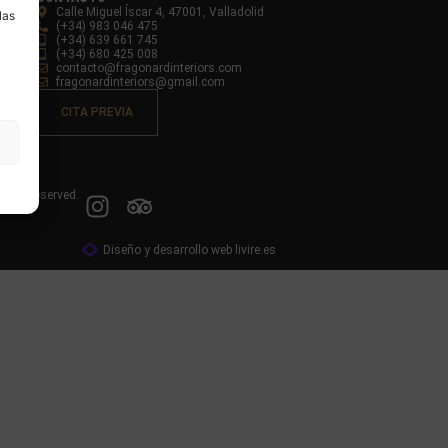
Calle Miguel Íscar 4, 47001, Valladolid
las
(+34) 983 046 475
(+34) 639 661 745
(+34) 680 425 008
contacto@fragonardinteriors.com
fragonardinteriors@gmail.com
CITA PREVIA
ights reserved.
Diseño y desarrollo web livire.es