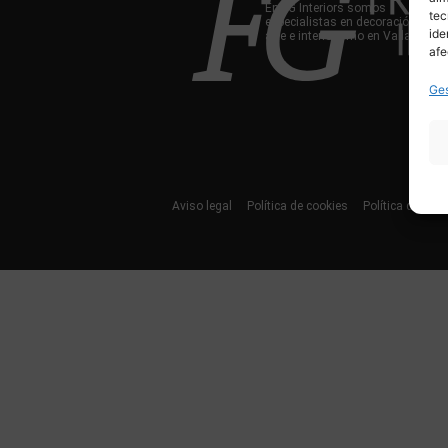
En FG Interiors somos
tec
especialistas en decoración,
ide
arte e interiorismo en Valladolid.
afe
Ges
Aviso legal
Política de cookies
Política de priv