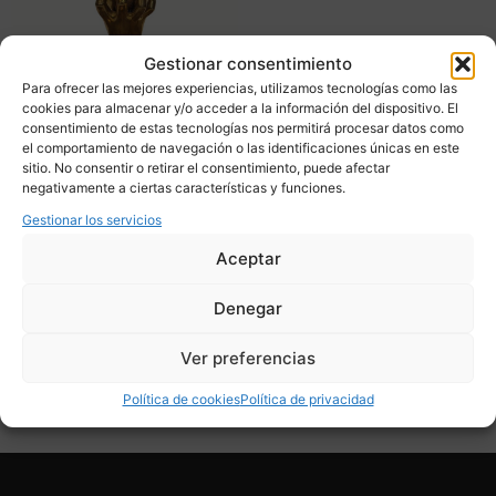
Gestionar consentimiento
Para ofrecer las mejores experiencias, utilizamos tecnologías como las
cookies para almacenar y/o acceder a la información del dispositivo. El
consentimiento de estas tecnologías nos permitirá procesar datos como
el comportamiento de navegación o las identificaciones únicas en este
sitio. No consentir o retirar el consentimiento, puede afectar
Tintero “Mano de gloria”,
negativamente a ciertas características y funciones.
bronce dorado, p. s. XX –
Francia
Gestionar los servicios
435,00
€
Aceptar
Adquirir
Denegar
Add To Compare
Ver preferencias
Política de cookies
Política de privacidad