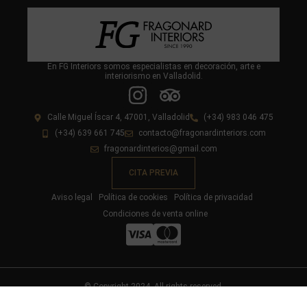
En FG Interiors somos especialistas en decoración, arte e
interiorismo en Valladolid.
Calle Miguel Íscar 4, 47001, Valladolid
(+34) 983 046 475
(+34) 639 661 745
contacto@fragonardinteriors.com
fragonardinterios@gmail.com
CITA PREVIA
Aviso legal
Política de cookies
Política de privacidad
Condiciones de venta online
© Copyright 2024. All rights reserved.
Diseño y desarrollo web livire.es