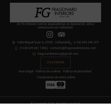
En FG Interiors somos especialistas en decoración, arte e
interiorismo en Valladolid.
Calle Miguel Íscar 4, 47001, Valladolid
(+34) 983 046 475
(+34) 639 661 745
contacto@fragonardinteriors.com
fragonardinterios@gmail.com
CITA PREVIA
Aviso legal
Política de cookies
Política de privacidad
Condiciones de venta online
© Copyright 2024. All rights reserved.
Diseño y desarrollo web livire.es