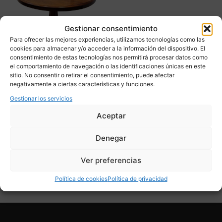
Gestionar consentimiento
Para ofrecer las mejores experiencias, utilizamos tecnologías como las
cookies para almacenar y/o acceder a la información del dispositivo. El
consentimiento de estas tecnologías nos permitirá procesar datos como
el comportamiento de navegación o las identificaciones únicas en este
sitio. No consentir o retirar el consentimiento, puede afectar
Mesa Tulip en Caoba,
negativamente a ciertas características y funciones.
Estilo Regency, siglo XIX –
Inglaterra
Gestionar los servicios
800,00
€
Aceptar
Adquirir
Denegar
Add To Compare
Ver preferencias
Política de cookies
Política de privacidad