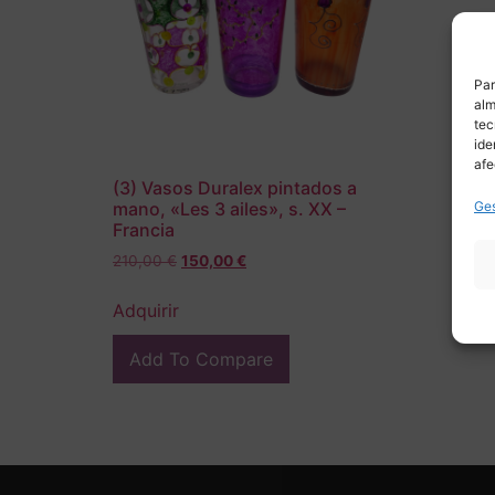
Par
alm
tec
ide
afe
(3) Vasos Duralex pintados a
Ges
mano, «Les 3 ailes», s. XX –
Francia
210,00
€
150,00
€
Adquirir
Add To Compare