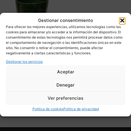
Gestionar consentimiento
Para ofrecer las mejores experiencias, utilizamos tecnologías como las
cookies para almacenar y/o acceder a la información del dispositivo. El
consentimiento de estas tecnologías nos permitirá procesar datos como
el comportamiento de navegación o las identificaciones únicas en este
sitio. No consentir o retirar el consentimiento, puede afectar
negativamente a ciertas características y funciones.
Centro de Mesa Verde
Esmeralda, Cristal
Gestionar los servicios
soplado, 90´s – Italia
Aceptar
485,00
€
Denegar
Adquirir
Ver preferencias
Add To Compare
Política de cookies
Política de privacidad