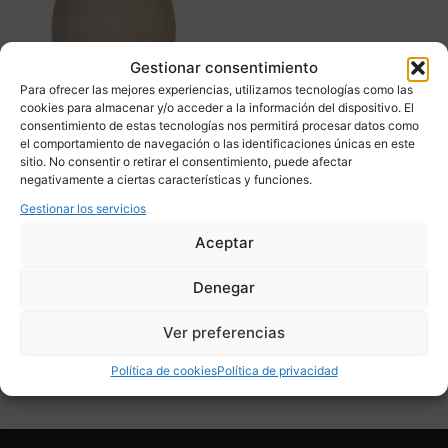
Gestionar consentimiento
Para ofrecer las mejores experiencias, utilizamos tecnologías como las
cookies para almacenar y/o acceder a la información del dispositivo. El
consentimiento de estas tecnologías nos permitirá procesar datos como
el comportamiento de navegación o las identificaciones únicas en este
Lámpara de mesa “Egg”,
sitio. No consentir o retirar el consentimiento, puede afectar
vidrio, La Verrerie de
negativamente a ciertas características y funciones.
Vianne, Mid-century, 70’s
Gestionar los servicios
– Francia
Aceptar
1.150,00
€
Denegar
Adquirir
Ver preferencias
Add To Compare
Política de cookies
Política de privacidad