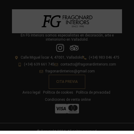
En FG Interiors somos especialistas en decoración, arte e
interiorismo en Valladolid.
Calle Miguel Íscar 4, 47001, Valladolid
(+34) 983 046 475
(+34) 639 661 745
contacto@fragonardinteriors.com
fragonardinterios@gmail.com
CITA PREVIA
Aviso legal
Política de cookies
Política de privacidad
Condiciones de venta online
© Copyright 2024. All rights reserved.