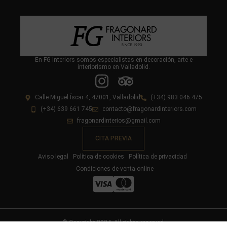
En FG Interiors somos especialistas en decoración, arte e
interiorismo en Valladolid.
Calle Miguel Íscar 4, 47001, Valladolid
(+34) 983 046 475
(+34) 639 661 745
contacto@fragonardinteriors.com
fragonardinterios@gmail.com
CITA PREVIA
Aviso legal
Política de cookies
Política de privacidad
Condiciones de venta online
© Copyright 2024. All rights reserved.