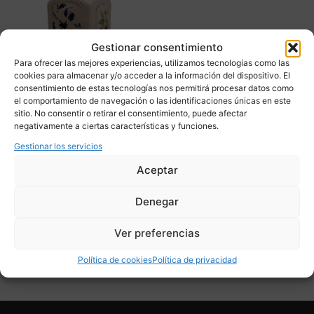
Gestionar consentimiento
Para ofrecer las mejores experiencias, utilizamos tecnologías como las
cookies para almacenar y/o acceder a la información del dispositivo. El
consentimiento de estas tecnologías nos permitirá procesar datos como
el comportamiento de navegación o las identificaciones únicas en este
Tarro hermético “Cottage
sitio. No consentir o retirar el consentimiento, puede afectar
Charm” Country
negativamente a ciertas características y funciones.
collection, Villeroy & Boch
Gestionar los servicios
– Alemania
Aceptar
90,00
€
Denegar
Adquirir
Ver preferencias
Add To Compare
Política de cookies
Política de privacidad