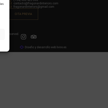
(+34) 680 425 008
contacto@fragonardinteriors.com
las
fragonardinteriors@gmail.com
CITA PREVIA
ights reserved.
Diseño y desarrollo web livire.es