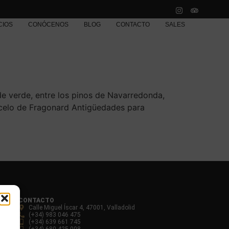
CIOS
CONÓCENOS
BLOG
CONTACTO
SALES
de verde, entre los pinos de Navarredonda,
ncelo de Fragonard Antigüedades para
CONTACTO
Calle Miguel Íscar 4, 47001, Valladolid
(+34) 983 046 475
a
(+34) 639 661 745