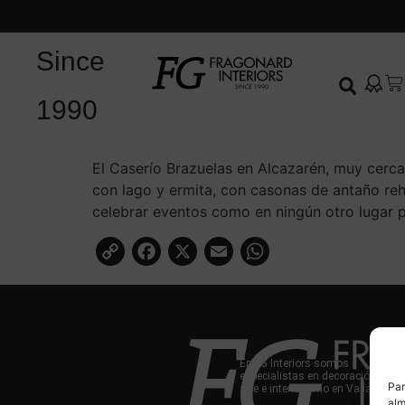
Since
1990
El Caserío Brazuelas en Alcazarén, muy cerca
con lago y ermita, con casonas de antaño re
celebrar eventos como en ningún otro lugar 
Copy
Facebook
X
Email
WhatsAp
Link
En FG Interiors somos
especialistas en decoración,
Par
arte e interiorismo en Valladolid.
alm