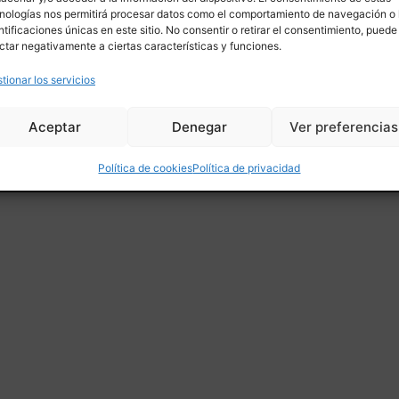
CONÓCENOS
JOYAS Y COMPLEMENTOS
CONTACTO
ARTE
nologías nos permitirá procesar datos como el comportamiento de navegación o 
NOVEDADES
COLECCIONES
ntificaciones únicas en este sitio. No consentir o retirar el consentimiento, puede
SALES
ctar negativamente a ciertas características y funciones.
tionar los servicios
Aceptar
Denegar
Ver preferencias
© Copyright 2024. All r
acidad
Condiciones de venta online
Política de cookies
Política de privacidad