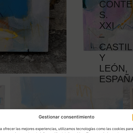
CONTE
S.
XXI
–
CASTIL
Y
LEÓN,
ESPAÑ
Gestionar consentimiento
a ofrecer las mejores experiencias, utilizamos tecnologías como las cookies par