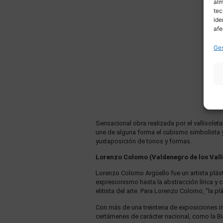
alm
tec
ide
afe
Ges
Sensacional obra realizada por el vallisolet
une de alguna forma el cubismo simbolista y e
yuxtaposición de tonos y formas.
Lorenzo Colomo (Valdenegro de los Valle
Lorenzo Colomo Argüello fue un artista plásti
expresionismo hasta la abstracción lírica y 
elitista del arte. Para Lorenzo Colomo, “la 
Con más de una treintena de exposiciones 
certámenes de carácter nacional, como la Bi