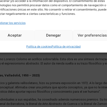
acenar y/o acceder a la información del dispositivo. El consentimiento de estas
nologías nos permitirá procesar datos como el comportamiento de navegación o 
ntificaciones únicas en este sitio. No consentir o retirar el consentimiento, puede
ctar negativamente a ciertas características y funciones.
tionar los servicios
Aceptar
Denegar
Ver preferencias
Política de cookies
Política de privacidad
DESCRIPCIÓN
ENVÍO
ano Lorenzo Colomo en acrílico sobre tabla. Esta obra es una síntesis de traz
l expresionismo abstracto. El autor da rienda suelta a su trazo filosófico y ex
s, Valladolid, 1950 – 2023)
co y galerista vallisoletano, hizo su primera exposición en 1972. A lo largo de
conceptual. Afirmaba crear una pintura que aporta conceptos, ya que no le int
plástica debe aportar reposo filosófico y conocimiento para el ser humano”.
individuales a sus espaldas, ha cosechado además numerosos premios. Su tra
enal de Barcelona, la Bienal de Arte Abstracto de Cuenca o la Bienal de Zamor