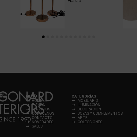
Francia
MENÚ
CATEGORÍAS
HOME
MOBILIARIO
TIENDA
ILUMINACIÓN
SERVICIOS
DECORACIÓN
CONÓCENOS
JOYAS Y COMPLEMENTOS
CONTACTO
ARTE
NOVEDADES
COLECCIONES
SALES