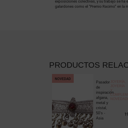
exposiciones colectivas, y su trabajo se ha
galardones como el “Premio Racimo” en la m
PRODUCTOS RELA
NOVEDAD
COLECCIONISMO
,
JOYERÍA
,
Pluma
Pasador
MISCELÁNEA
JOYERÍA
estilográfica
de
Y
Montblanc
inspiración
COMPLEM
Meisterstuck
afgana,
NOVEDAD
nº12,
metal y
resina
cristal,
negra y
50’s -
225,00
€
1
plaqué...
Asia