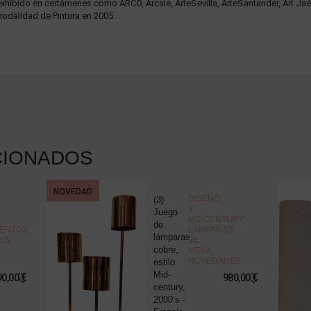
 exhibido en certámenes como ARCO, Arcale, ArteSevilla, ArteSantander, Art Ja
odalidad de Pintura en 2005.
CIONADOS
NOVEDAD
DISEÑO
(3)
Y
Juego
MIDCENTURY
,
de
ENTOS
,
LÁMPARAS
lámparas,
ES
DE
cobre,
MESA
,
NOVEDADES
estilo
Mid-
90,00
€
980,00
€
century,
2000’s -