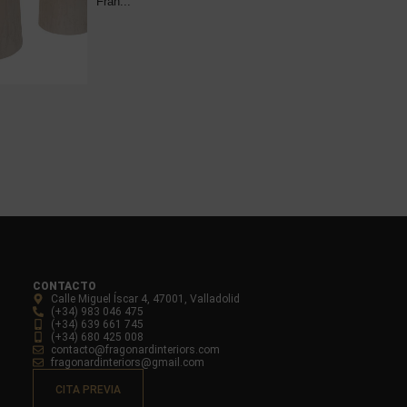
Fran...
8
CONTACTO
Calle Miguel Íscar 4, 47001, Valladolid
(+34) 983 046 475
(+34) 639 661 745
(+34) 680 425 008
contacto@fragonardinteriors.com
fragonardinteriors@gmail.com
CITA PREVIA