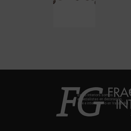
En FG Interiors somos
especialistas en decoración,
arte e interiorismo en Valladolid.