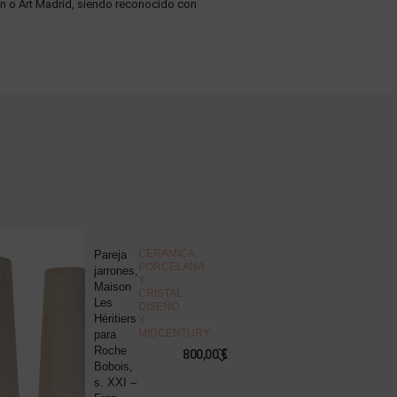
én o Art Madrid, siendo reconocido con
NOVEDAD
CERÁMICA,
Pareja
J
PORCELANA
jarrones,
d
Y
Maison
c
CRISTAL
,
Les
“
DISEÑO
Héritiers
v
Y
MIDCENTURY
para
s
Roche
B
800,00
€
Bobois,
R
s. XXI –
P