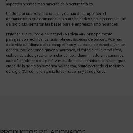
aspectos y temas más miserables o sentimentales.
Unidos por una voluntad radical y común de romper con el
Romanticismo que dominaba la pintura holandesa de la primera mitad
del siglo XIX, sentaron las bases para el impresionismo holandés.
Pintaban al aire libre o del natural «au plein air», principalmente
paisajes con molinos, canales, playas, escenas de pesca… Además
de la vida cotidiana de los campesinos y las obras se caracterizan, en
general, por los tonos grises y marrones, el énfasis en la atmósfera,
cielos nublados y realismo melancólico… denominado en ocasiones
como “el gobierno del gris”. A menudo se les considera la última gran
etapa de la tradición pictórica holandesa, reinterpretando el realismo
del siglo XVII con una sensibilidad moderna y atmosférica.
PRODUCTOS RELACIONADOS