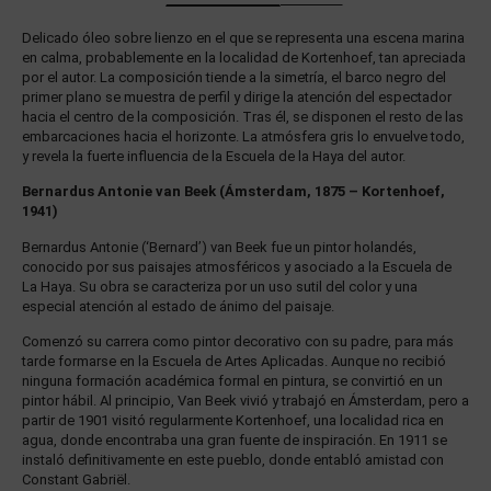
Delicado óleo sobre lienzo en el que se representa una escena marina
en calma, probablemente en la localidad de Kortenhoef, tan apreciada
por el autor. La composición tiende a la simetría, el barco negro del
primer plano se muestra de perfil y dirige la atención del espectador
hacia el centro de la composición. Tras él, se disponen el resto de las
embarcaciones hacia el horizonte. La atmósfera gris lo envuelve todo,
y revela la fuerte influencia de la Escuela de la Haya del autor.
Bernardus Antonie van Beek (Ámsterdam, 1875 – Kortenhoef,
1941)
Bernardus Antonie (‘Bernard’) van Beek fue un pintor holandés,
conocido por sus paisajes atmosféricos y asociado a la Escuela de
La Haya. Su obra se caracteriza por un uso sutil del color y una
especial atención al estado de ánimo del paisaje.
Comenzó su carrera como pintor decorativo con su padre, para más
tarde formarse en la Escuela de Artes Aplicadas. Aunque no recibió
ninguna formación académica formal en pintura, se convirtió en un
pintor hábil. Al principio, Van Beek vivió y trabajó en Ámsterdam, pero a
partir de 1901 visitó regularmente Kortenhoef, una localidad rica en
agua, donde encontraba una gran fuente de inspiración. En 1911 se
instaló definitivamente en este pueblo, donde entabló amistad con
Constant Gabriël.