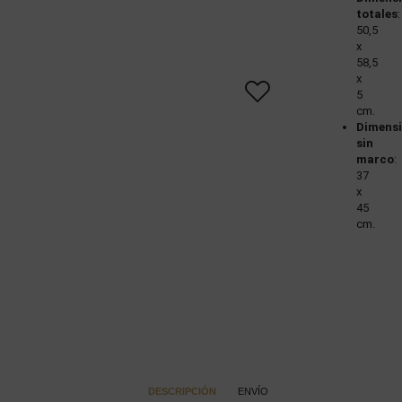
totales
:
50,5
x
58,5
x
5
cm.
Dimens
sin
marco
:
37
x
45
cm.
DESCRIPCIÓN
ENVÍO