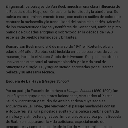
En general, los paisajes de Van Beek muestran una clara influencia de
la Escuela de La Haya, con énfasis en la tonalidad y la atmósfera. Su
paleta es predominantemente tenue, con matices sutiles de color que
capturan la melancolía y la tranquilidad del paisaje holandés. Además
de los característicos lagos y nenúfares de Kortenhoef, también pintó
barrios de ciudades antiguas y, sobre todo en la década de 1920,
escenas de pueblos luminosos y brillantes.
Bernard van Beek murió el 6 de marzo de 1941 en Kortenhoef, a la
edad de 66 años. Su obra está incluida en las colecciones de varios
museos, incluido el Museo Goois de Hilversum. Sus pinturas ofrecen
una ventana atemporal al paisaje holandés y a la vida rural de
principios del siglo XX, y siguen siendo apreciadas por su serena
belleza y su artesanía técnica.
Escuela de La Haya (
Haagse School)
Por su parte, la Escuela de La Haya o
Haagse School
(1860-1890) fue
un influyente grupo de pintores holandeses, vinculados al Pulchri
Studio -institución y estudio de Arte holandesa cuya sede se
encuentra en La Haya-, que renovaron el paisaje neerlandés con un
enfoque realista, una pincelada suelta y una paleta sombría centrada
en la luz y la atmósfera grisácea. Influenciados a su vez por la Escuela
de Barbizon, capturaron la vida cotidiana, especialmente de
pescadores y campesinos, desde lo lúcido y ancestral hasta los