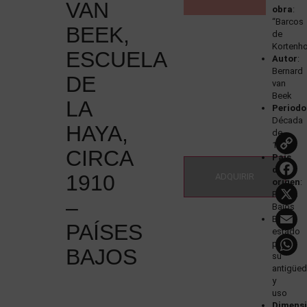
VAN
obra
:
“Barcos
BEEK,
de
Kortenh
ESCUELA
Autor
:
Bernard
DE
van
Beek
LA
Periodo
Década
HAYA,
de
1910
CIRCA
País
de
1910
ADQUIRIR
origen
:
Países
–
Bajos
Buen
PAÍSES
estado
para
BAJOS
su
antigüe
y
uso
Dimens