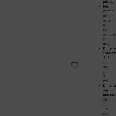
privada
Buen
estado
de
acuerdo
a
su
antigüe
y
uso
Dimens
totales:
41,5
x
30,5
x
3
cm.
Dimens
sin
marco:
30
x
19
cm.