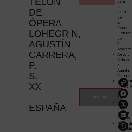
TELÓN
para
el
DE
telón
de
ÓPERA
la
ópera
LOHEGRIN,
“Lohengr
de
AGUSTÍN
R.
Wagner
CARRERA,
Autor:
Atribuid
P.
a
Agustín
S.
Carrera
Periodo
XX
Principi
siglo
–
XX
ADQUIRIR
País
ESPAÑA
de
origen:
España
Proced
Colecci