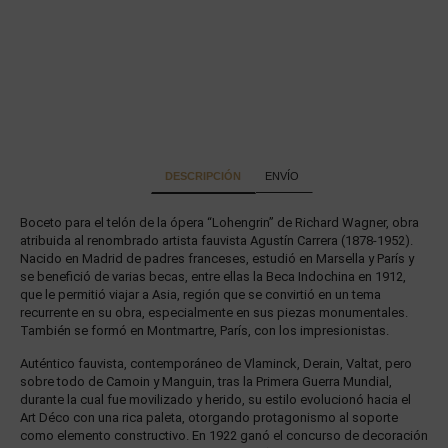
DESCRIPCIÓN
ENVÍO
Boceto para el telón de la ópera “Lohengrin” de Richard Wagner, obra
atribuida al renombrado artista fauvista Agustín Carrera (1878-1952).
Nacido en Madrid de padres franceses, estudió en Marsella y París y
se benefició de varias becas, entre ellas la Beca Indochina en 1912,
que le permitió viajar a Asia, región que se convirtió en un tema
recurrente en su obra, especialmente en sus piezas monumentales.
También se formó en Montmartre, París, con los impresionistas.
Auténtico fauvista, contemporáneo de Vlaminck, Derain, Valtat, pero
sobre todo de Camoin y Manguin, tras la Primera Guerra Mundial,
durante la cual fue movilizado y herido, su estilo evolucionó hacia el
Art Déco con una rica paleta, otorgando protagonismo al soporte
como elemento constructivo. En 1922 ganó el concurso de decoración