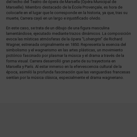
del techo del Teatro de ópera de Marsella (Opéra Municipal de
Marseille). Miembro destacado de la École Provençale, es hora de
colocarle en el lugar que le corresponde en la historia, ya que, tras su
muerte, Carrera cayó en un largo e injustificado olvido.
En este caso, se trata de un dibujo de una figura masculina
lamentándose, ejecutado mediante trazos dinámicos. La composición
evoca las místicas atmósferas de la ópera “Lohengrin” de Richard
Wagner, estrenada originalmente en 1850. Representa la esencia del
simbolismo y el wagnerismo en las artes plásticas, un movimiento
pictórico fascinado por plasmar la música y el drama a través de la
forma visual. Carrera desarrolló gran parte de su trayectoria en
Marsella y París. Al estar inmerso en la efervescencia cultural de la
época, asimiló la profunda fascinación que las vanguardias francesas
sentían por la música clásica, especialmente el drama wagneriano.