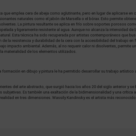
ca que emplea cera de abeja como aglutinante, pero en lugar de aplicarse en c
onantes naturales como el jabón de Marsella o el bórax. Esto permite obtener
solventes. La pintura resultante se aplica en frío sobre soportes porosos com
pelada y ligeramente resistente al agua. Aunque no alcanza la intensidad de br
 y natural. Esta técnica ha sido recuperada por artistas contemporáneos que b
 de la resistencia y durabilidad de la cera con la accesibilidad del trabajo en f
bajo impacto ambiental. Además, al no requerir calor ni disolventes, permite un
la materialidad de los elementos utilizados.
a formación en dibujo y pintura le ha permitido desarrollar su trabajo artístic
ientes del arte abstracto, que surgió hacia los años 20 del siglo anterior y s
ubjetivas. Es también una exaltación de la bidimensionalidad y una crítica al
ealidad en tres dimensiones. Wassily Kandinsky es el artista más reconocido e