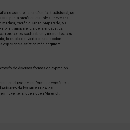
aliente como en la encáustica tradicional, se
 una pasta pictórica estable al mezclarla
o madera, cartón o lienzo preparado, y al
illo ni transparencia de la encáustica
uscan procesos sostenibles y menos tóxicos.
río, lo que la convierte en una opción
a experiencia artística más segura y
o a través de diversas formas de expresión,
e basa en el uso de las formas geométricas
 esfuerzo de los artistas de los
 influyente, al que siguen Malévich,