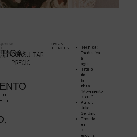
IQUETAS
:
:
DATOS
Técnica
:
TE
TÉCNICOS
TICA
NTEMPORÁNEO
,
Encáustica
CONSULTAR
PAÑA
al
PRECIO
agua
Título
de
la
IENTO
obra
:
“Movimiento
”,
lateral”
Autor
:
Julio
Sendino
O,
Firmado
en
la
esquina