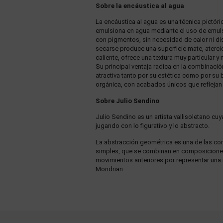
Sobre la encáustica al agua
La encáustica al agua es una técnica pictóri
emulsiona en agua mediante el uso de emulsi
con pigmentos, sin necesidad de calor ni di
secarse produce una superficie mate, atercio
caliente, ofrece una textura muy particular
Su principal ventaja radica en la combinación
atractiva tanto por su estética como por su 
orgánica, con acabados únicos que reflejan 
Sobre Julio Sendino
Julio Sendino es un artista vallisoletano cuy
jugando con lo figurativo y lo abstracto.
La abstracción geométrica es una de las corr
simples, que se combinan en composiciones s
movimientos anteriores por representar una r
Mondrian…