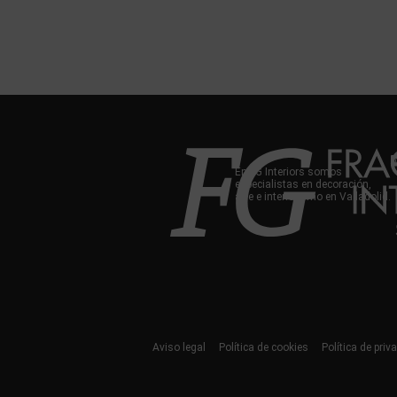
En FG Interiors somos
especialistas en decoración,
arte e interiorismo en Valladolid.
Aviso legal
Política de cookies
Política de priv