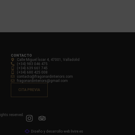
CONTACTO
Calle Miguel Íscar 4, 47001, Valladolid
(+34) 983 046 475
(+34) 639 661 745
(+34) 680 425 008
contacto@fragonardinteriors.com
fragonardinteriors@gmail.com
CITA PREVIA
ights reserved.
Diseño y desarrollo web livire.es