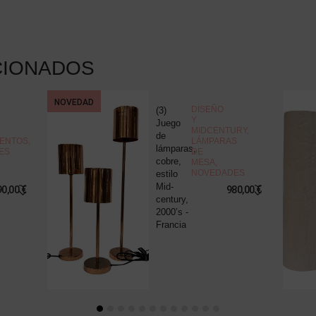
CIONADOS
NOVEDAD
DISEÑO
(3)
Y
Juego
MIDCENTURY
,
de
ENTOS
,
LÁMPARAS
lámparas,
ES
DE
cobre,
MESA
,
NOVEDADES
estilo
Mid-
90,00
€
980,00
€
century,
2000’s -
Francia