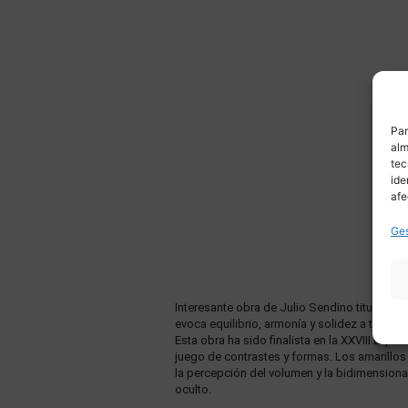
Par
alm
tec
ide
afe
Ges
Interesante obra de Julio Sendino titulada 
evoca equilibrio, armonía y solidez a través
Esta obra ha sido finalista en la XXVIII Expo
juego de contrastes y formas. Los amarillo
la percepción del volumen y la bidimensional
oculto.