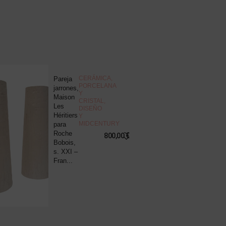
NOVEDAD
CERÁMICA,
Pareja
J
PORCELANA
jarrones,
d
Y
Maison
c
CRISTAL
,
Les
“
DISEÑO
Héritiers
v
Y
MIDCENTURY
para
s
Roche
B
800,00
€
Bobois,
R
s. XXI –
P
Fran...
8