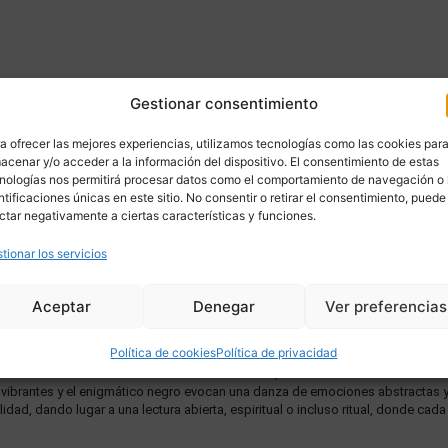
Gestionar consentimiento
a ofrecer las mejores experiencias, utilizamos tecnologías como las cookies par
acenar y/o acceder a la información del dispositivo. El consentimiento de estas
nologías nos permitirá procesar datos como el comportamiento de navegación o 
ntificaciones únicas en este sitio. No consentir o retirar el consentimiento, puede
ctar negativamente a ciertas características y funciones.
tionar los servicios
DESCRIPCIÓN
ENVÍO
Aceptar
Denegar
Ver preferencias
“Movimiento lateral” elaborada mediante la técnica de la encáustica al agua. 
Política de cookies
Política de privacidad
 de los colores y las formas estructuradas. Este cuadro aportará una energía vi
sición de Artes Plásticas de Reunart en Valladolid, celebrada en 2024. En esta 
s vibrantes y el enigmático negro evocan una danza de emociones abstractas 
idad, dando lugar a una lectura abierta, espiritual o incluso ritual, donde ca