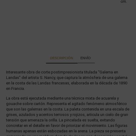
cm.
DESCRIPCIÓN
ENVÍO
Interesante obra de corte postimpresionista titulada “Galerna en
Landas” del artista S. Nancy, que captura la atmósfera de una galerna
en la costa de las Landas francesas, elaborada en la década de 1890
en Francia.
La obra está ejecutada mediante una técnica mixta de acuarela y
gouache sobre cartón. Representa el agitado fenómeno atmosférico
que son las galernas en la costa. La paleta contenida en una escala de
grises, azulados y acentos terrosos y rojizos, articula un cielo de gran
tensión que amenaza la orilla. La pincelada es suelta, evitando
concretar en el detalle en favor de priorizar el movimiento. Las figuras
humanas apenas están esbozadas en la arena. La pieza se presenta