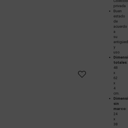
Colecci
privada
Buen
estado
de
acuerdo
a
su
antigüe
y
uso
Dimens
totales
:
48
x
62
x
4
cm.
Dimens
sin
marco:
24
x
38