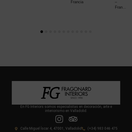
Francia
–
Fran...
En FG Interiors somos especialistas en decoración, arte e
interiorismo en Valladolid.
Calle Miguel Íscar 4, 47001, Valladolid
(+34) 983 046 475