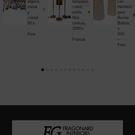
uck
afgana,
lámparas,
Les
MESA
,
Y
NOVEDADES
MIDC
metal
cobre,
Héritiers
25,00
€
190,00
€
y
estilo
para
980,00
€
8
cristal,
Mid-
Roche
50’s
century,
Bobois,
-
2000’s
s.
Asia
-
XXI
Francia
–
Fran...