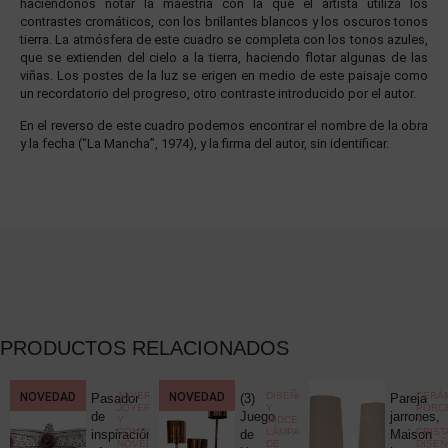
haciéndonos notar la maestría con la que el artista utiliza los
contrastes cromáticos, con los brillantes blancos y los oscuros tonos
tierra. La atmósfera de este cuadro se completa con los tonos azules,
que se extienden del cielo a la tierra, haciendo flotar algunas de las
viñas. Los postes de la luz se erigen en medio de este paisaje como
un recordatorio del progreso, otro contraste introducido por el autor.
En el reverso de este cuadro podemos encontrar el nombre de la obra
y la fecha (“La Mancha”, 1974), y la firma del autor, sin identificar.
PRODUCTOS RELACIONADOS
CCIONISMO
NOVEDAD
,
JOYERÍA
,
NOVEDAD
DISEÑO
CERÁM
Pasador
(3)
Pareja
ELÁNEA
JOYERÍA
Y
PORC
ica
de
Juego
jarrones,
Y
MIDCENTURY
,
Y
COMPLEMENTOS
,
LÁMPARAS
CRIST
c
inspiración
de
Maison
NOVEDADES
DE
DISE