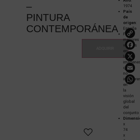
Año
:
–
1974
País
PINTURA
de
origen
:
CONTEMPORÁNEA
España
Faltas
L
menores
visibles
ADQUIRIR
en
las
imágene
que
no
interfiere
en
la
visión
global
del
conjunto
Dimensi
x
74
x