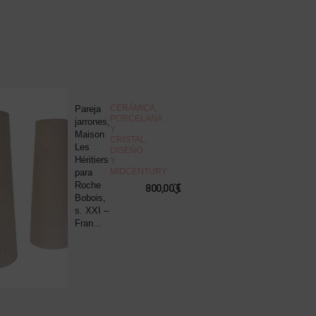
NOVEDAD
CERÁMICA,
Pareja
J
PORCELANA
jarrones,
d
Y
Maison
c
CRISTAL
,
Les
“
DISEÑO
Héritiers
v
Y
MIDCENTURY
para
s
Roche
B
800,00
€
Bobois,
R
s. XXI –
P
Fran...
8