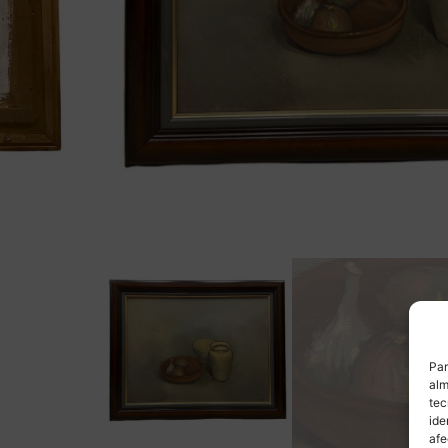
Par
alm
tec
ide
afe