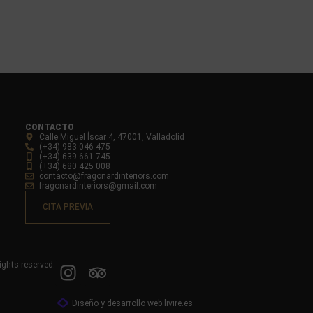
CONTACTO
Calle Miguel Íscar 4, 47001, Valladolid
(+34) 983 046 475
(+34) 639 661 745
(+34) 680 425 008
contacto@fragonardinteriors.com
fragonardinteriors@gmail.com
CITA PREVIA
ights reserved.
Diseño y desarrollo web livire.es