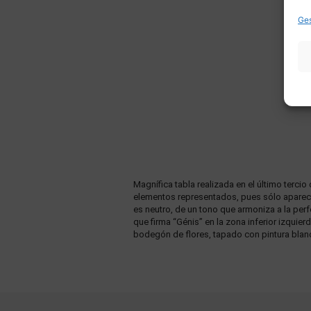
Ges
Magnífica tabla realizada en el último terc
elementos representados, pues sólo aparecen
es neutro, de un tono que armoniza a la perf
que firma “Génis” en la zona inferior izquie
bodegón de flores, tapado con pintura blanca