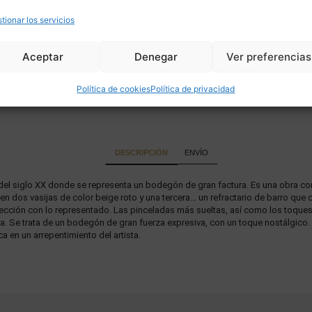
tionar los servicios
Aceptar
Denegar
Ver preferencias
Política de cookies
Política de privacidad
DESCRIPCIÓN
ENVÍO
io del siglo XX donde se representa un bodegón de gran factura. Es una obra 
 dos vasijas de color beige roto y una tercera… un refractario de barro que c
ección con lo representado. Las pinceladas más sueltas, así como los toques d
rda. Se trata de un bodegón de gran fuerza expresiva, con un toque nostálgico. 
 en un arrepentimiento del artista.