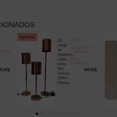
CIONADOS
NOVEDAD
DISEÑO
(3)
Y
Juego
MIDCENTURY
,
de
ENTOS
,
LÁMPARAS
lámparas,
ES
DE
cobre,
MESA
,
NOVEDADES
estilo
Mid-
90,00
€
980,00
€
century,
2000’s -
Francia