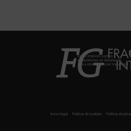
En FG Interiors somos
especialistas en decoración,
arte e interiorismo en Valladolid.
Aviso legal
Política de cookies
Política de priv