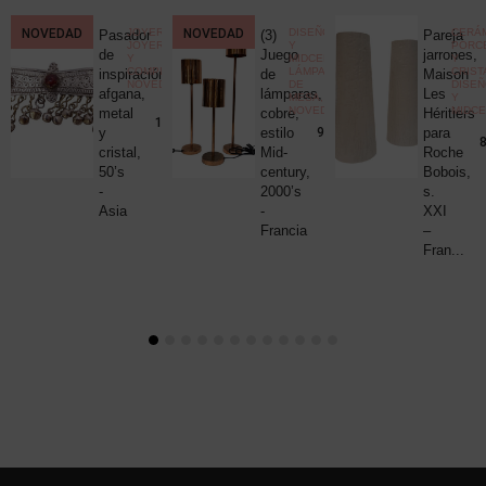
CCIONISMO
NOVEDAD
,
JOYERÍA
,
NOVEDAD
DISEÑO
CERÁM
Pasador
(3)
Pareja
ELÁNEA
JOYERÍA
Y
PORC
ica
de
Juego
jarrones,
Y
MIDCENTURY
,
Y
COMPLEMENTOS
,
LÁMPARAS
CRIST
c
inspiración
de
Maison
NOVEDADES
DE
DISE
uck
afgana,
lámparas,
Les
MESA
,
Y
NOVEDADES
MIDC
metal
cobre,
Héritiers
25,00
€
190,00
€
y
estilo
para
980,00
€
8
cristal,
Mid-
Roche
50’s
century,
Bobois,
-
2000’s
s.
Asia
-
XXI
Francia
–
Fran...