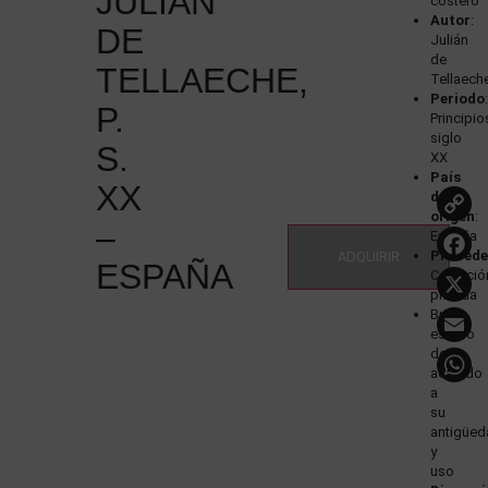
JULIÁN
costero
Autor
:
DE
Julián
de
TELLAECHE,
Tellaech
Periodo
P.
Principio
siglo
S.
XX
País
XX
de
origen
:
–
España
Procede
ADQUIRIR
ESPAÑA
Colecció
privada
Buen
estado
de
acuerdo
a
su
antigüed
y
uso