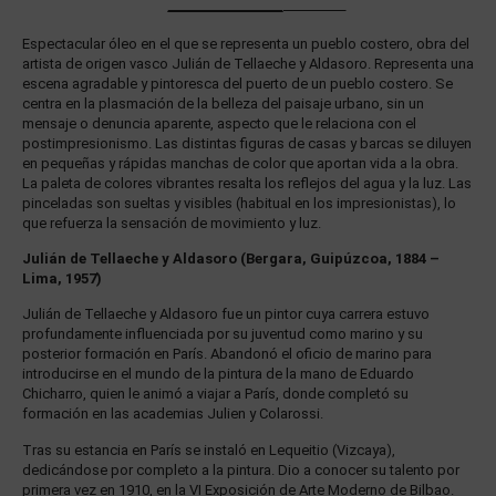
Espectacular óleo en el que se representa un pueblo costero, obra del
artista de origen vasco Julián de Tellaeche y Aldasoro. Representa una
escena agradable y pintoresca del puerto de un pueblo costero. Se
centra en la plasmación de la belleza del paisaje urbano, sin un
mensaje o denuncia aparente, aspecto que le relaciona con el
postimpresionismo. Las distintas figuras de casas y barcas se diluyen
en pequeñas y rápidas manchas de color que aportan vida a la obra.
La paleta de colores vibrantes resalta los reflejos del agua y la luz. Las
pinceladas son sueltas y visibles (habitual en los impresionistas), lo
que refuerza la sensación de movimiento y luz.
Julián de Tellaeche y Aldasoro (Bergara, Guipúzcoa, 1884 –
Lima, 1957)
Julián de Tellaeche y Aldasoro fue un pintor cuya carrera estuvo
profundamente influenciada por su juventud como marino y su
posterior formación en París. Abandonó el oficio de marino para
introducirse en el mundo de la pintura de la mano de Eduardo
Chicharro, quien le animó a viajar a París, donde completó su
formación en las academias Julien y Colarossi.
Tras su estancia en París se instaló en Lequeitio (Vizcaya),
dedicándose por completo a la pintura. Dio a conocer su talento por
primera vez en 1910, en la VI Exposición de Arte Moderno de Bilbao.