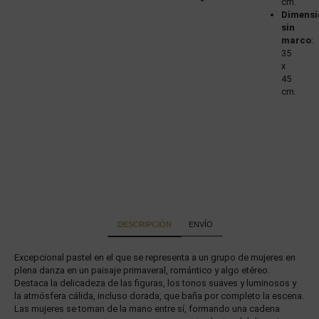
cm.
Dimensi
sin
marco
:
35
x
45
cm.
DESCRIPCIÓN
ENVÍO
Excepcional pastel en el que se representa a un grupo de mujeres en
plena danza en un paisaje primaveral, romántico y algo etéreo.
Destaca la delicadeza de las figuras, los tonos suaves y luminosos y
la atmósfera cálida, incluso dorada, que baña por completo la escena.
Las mujeres se toman de la mano entre sí, formando una cadena