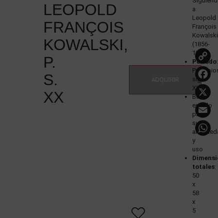
Siguien
LEOPOLD
a
Leopold
FRANÇOIS
François
Kowalsk
KOWALSKI,
(1856-
1931)
P.
Periodo
Principio
S.
siglo
ADQUIRIR
XX
XX
Buen
estado
para
su
antigüe
y
uso
Dimensi
totales
:
50
x
58
x
5