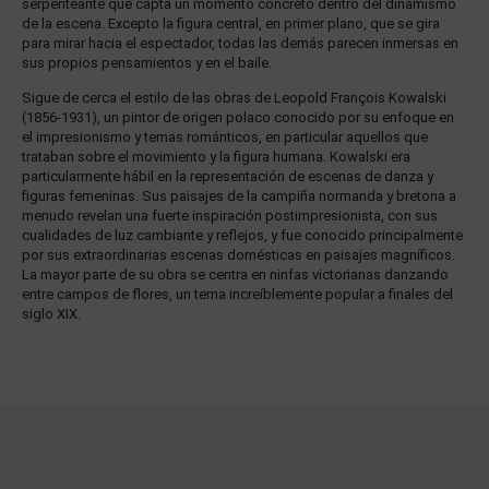
serpenteante que capta un momento concreto dentro del dinamismo
de la escena. Excepto la figura central, en primer plano, que se gira
para mirar hacia el espectador, todas las demás parecen inmersas en
sus propios pensamientos y en el baile.
Sigue de cerca el estilo de las obras de Leopold François Kowalski
(1856-1931), un pintor de origen polaco conocido por su enfoque en
el impresionismo y temas románticos, en particular aquellos que
trataban sobre el movimiento y la figura humana. Kowalski era
particularmente hábil en la representación de escenas de danza y
figuras femeninas. Sus paisajes de la campiña normanda y bretona a
menudo revelan una fuerte inspiración postimpresionista, con sus
cualidades de luz cambiante y reflejos, y fue conocido principalmente
por sus extraordinarias escenas domésticas en paisajes magníficos.
La mayor parte de su obra se centra en ninfas victorianas danzando
entre campos de flores, un tema increíblemente popular a finales del
siglo XIX.