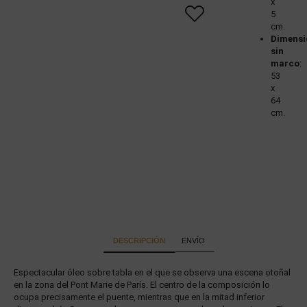
x
5
cm.
Dimensi
sin
marco
:
53
x
64
cm.
DESCRIPCIÓN
ENVÍO
Espectacular óleo sobre tabla en el que se observa una escena otoñal
en la zona del Pont Marie de París. El centro de la composición lo
ocupa precisamente el puente, mientras que en la mitad inferior