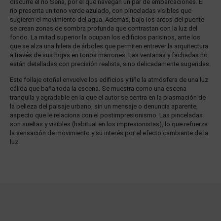
discurre el río Sena, por el que navegan un par de embarcaciones. El
río presenta un tono verde azulado, con pinceladas visibles que
sugieren el movimiento del agua. Además, bajo los arcos del puente
se crean zonas de sombra profunda que contrastan con la luz del
fondo. La mitad superior la ocupan los edificios parisinos, ante los
que se alza una hilera de árboles que permiten entrever la arquitectura
a través de sus hojas en tonos marrones. Las ventanas y fachadas no
están detalladas con precisión realista, sino delicadamente sugeridas.
Este follaje otoñal envuelve los edificios y tiñe la atmósfera de una luz
cálida que baña toda la escena. Se muestra como una escena
tranquila y agradable en la que el autor se centra en la plasmación de
la belleza del paisaje urbano, sin un mensaje o denuncia aparente,
aspecto que le relaciona con el postimpresionismo. Las pinceladas
son sueltas y visibles (habitual en los impresionistas), lo que refuerza
la sensación de movimiento y su interés por el efecto cambiante de la
luz.