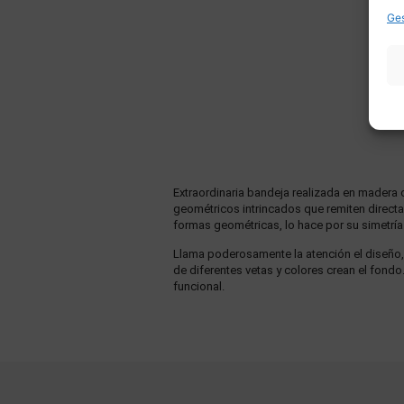
Ges
Extraordinaria bandeja realizada en madera c
geométricos intrincados que remiten directa
formas geométricas, lo hace por su simetría 
Llama poderosamente la atención el diseño,
de diferentes vetas y colores crean el fond
funcional.