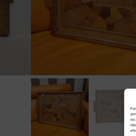
Par
alm
tec
ide
afe