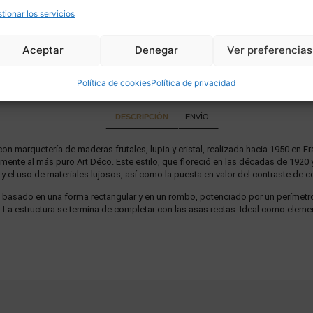
tionar los servicios
Aceptar
Denegar
Ver preferencias
Política de cookies
Política de privacidad
DESCRIPCIÓN
ENVÍO
on marquetería de maderas frutales, lupia y cristal, realizada hacia 1950 en F
mente al más puro Art Déco. Este estilo, que floreció en las décadas de 1920
y el uso de materiales lujosos, así como la puesta en valor del contraste de co
 basado en una forma rectangular y en un rombo, potenciado por un perímetro
o. La estructura se termina de completar con las asas rectas. Ideal como ele