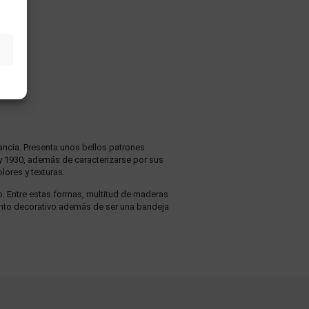
rancia. Presenta unos bellos patrones
 y 1930, además de caracterizarse por sus
lores y texturas.
. Entre estas formas, multitud de maderas
mento decorativo además de ser una bandeja