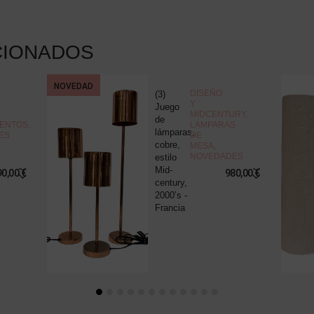
CIONADOS
NOVEDAD
DISEÑO
(3)
Y
Juego
MIDCENTURY
,
de
ENTOS
,
LÁMPARAS
lámparas,
ES
DE
cobre,
MESA
,
NOVEDADES
estilo
Mid-
90,00
€
980,00
€
century,
2000’s -
Francia