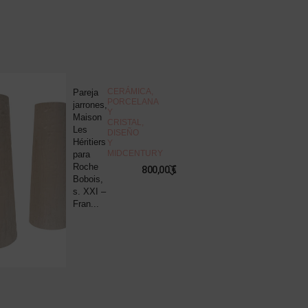
NOVEDAD
CERÁMICA,
Pareja
J
PORCELANA
jarrones,
d
Y
Maison
c
CRISTAL
,
Les
“
DISEÑO
Héritiers
v
Y
MIDCENTURY
para
s
Roche
B
800,00
€
Bobois,
R
s. XXI –
P
Fran...
8