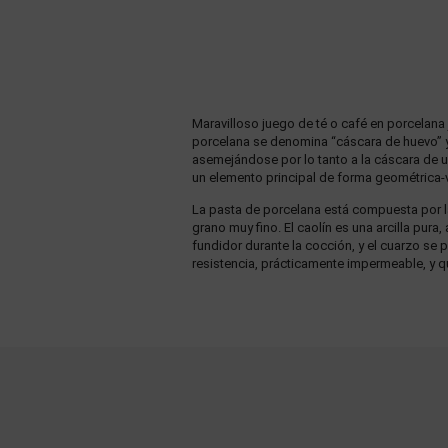
Maravilloso juego de té o café en porcelana 
porcelana se denomina “cáscara de huevo” y 
asemejándose por lo tanto a la cáscara de un
un elemento principal de forma geométrica-
La pasta de porcelana está compuesta por l
grano muy fino. El caolín es una arcilla pura
fundidor durante la cocción, y el cuarzo se
resistencia, prácticamente impermeable, y qu