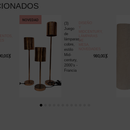
CIONADOS
NOVEDAD
DISEÑO
(3)
Y
Juego
MIDCENTURY
,
de
ENTOS
,
LÁMPARAS
lámparas,
ES
DE
cobre,
MESA
,
NOVEDADES
estilo
Mid-
90,00
€
980,00
€
century,
2000’s -
Francia