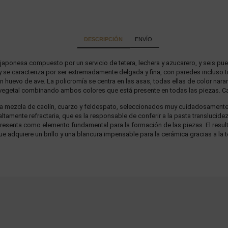
DESCRIPCIÓN
ENVÍO
japonesa compuesto por un servicio de tetera, lechera y azucarero, y seis pues
se caracteriza por ser extremadamente delgada y fina, con paredes incluso tra
 huevo de ave. La policromía se centra en las asas, todas ellas de color naran
vegetal combinando ambos colores que está presente en todas las piezas. Cad
a mezcla de caolín, cuarzo y feldespato, seleccionados muy cuidadosamente p
, altamente refractaria, que es la responsable de conferir a la pasta translucid
 presenta como elemento fundamental para la formación de las piezas. El resul
e adquiere un brillo y una blancura impensable para la cerámica gracias a la 