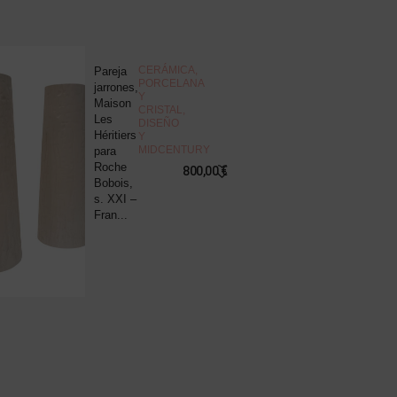
NOVEDAD
CERÁMICA,
Pareja
J
PORCELANA
jarrones,
d
Y
Maison
c
CRISTAL
,
Les
“
DISEÑO
Héritiers
v
Y
MIDCENTURY
para
s
Roche
B
800,00
€
Bobois,
R
s. XXI –
P
Fran...
8