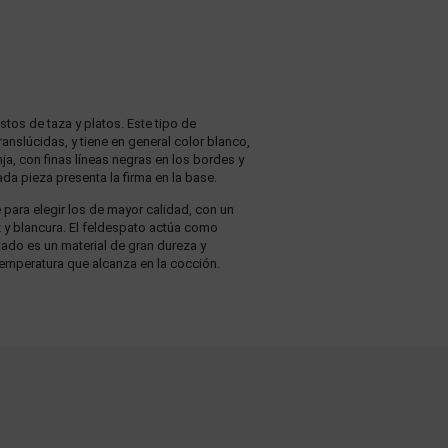
tos de taza y platos. Este tipo de
nslúcidas, y tiene en general color blanco,
ja, con finas líneas negras en los bordes y
a pieza presenta la firma en la base.
ara elegir los de mayor calidad, con un
ez y blancura. El feldespato actúa como
tado es un material de gran dureza y
temperatura que alcanza en la cocción.