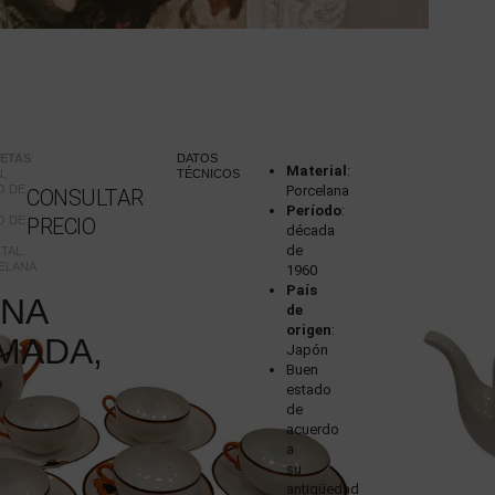
UETAS
:
DATOS
Material
:
N
,
TÉCNICOS
O DE
Porcelana
CONSULTAR
Período
:
O DE
PRECIO
década
de
TAL
,
ELANA
1960
País
NA
de
origen
:
MADA,
Japón
Buen
estado
de
acuerdo
a
su
antigüedad