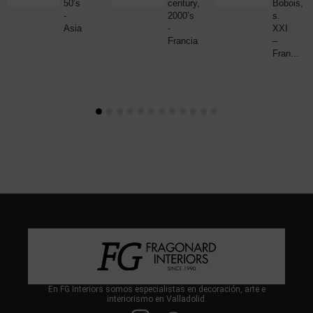
50’s
century,
Bobois,
-
2000’s
s.
Asia
-
XXI
Francia
–
Fran...
En FG Interiors somos especialistas en decoración, arte e
interiorismo en Valladolid.