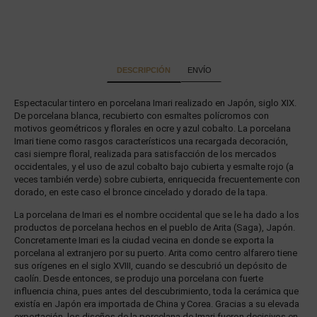
DESCRIPCIÓN
ENVÍO
Espectacular tintero en porcelana Imari realizado en Japón, siglo XIX.
De porcelana blanca, recubierto con esmaltes polícromos con
motivos geométricos y florales en ocre y azul cobalto. La porcelana
Imari tiene como rasgos característicos una recargada decoración,
casi siempre floral, realizada para satisfacción de los mercados
occidentales, y el uso de azul cobalto bajo cubierta y esmalte rojo (a
veces también verde) sobre cubierta, enriquecida frecuentemente con
dorado, en este caso el bronce cincelado y dorado de la tapa.
La porcelana de Imari es el nombre occidental que se le ha dado a los
productos de porcelana hechos en el pueblo de Arita (Saga), Japón.
Concretamente Imari es la ciudad vecina en donde se exporta la
porcelana al extranjero por su puerto. Arita como centro alfarero tiene
sus orígenes en el siglo XVIII, cuando se descubrió un depósito de
caolín. Desde entonces, se produjo una porcelana con fuerte
influencia china, pues antes del descubrimiento, toda la cerámica que
existía en Japón era importada de China y Corea. Gracias a su elevada
exportación, los diseños de la porcelana de Imari fueron decisivos en