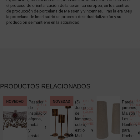
el proceso de orientalización de la cerámica europea, en los centros
de producción de porcelana de Meissen y Vincennes. Tras la era Meiji
la porcelana de Imari sufrió un proceso de industrialización y su
producción se mantiene en la actualidad.
PRODUCTOS RELACIONADOS
CCIONISMO
NOVEDAD
,
JOYERÍA
,
NOVEDAD
DISEÑO
CERÁM
Pasador
(3)
Pareja
ELÁNEA
JOYERÍA
Y
PORC
ica
de
Juego
jarrones,
Y
MIDCENTURY
,
Y
COMPLEMENTOS
,
LÁMPARAS
CRIST
c
inspiración
de
Maison
NOVEDADES
DE
DISE
uck
afgana,
lámparas,
Les
MESA
,
Y
NOVEDADES
MIDC
metal
cobre,
Héritiers
25,00
€
190,00
€
y
estilo
para
980,00
€
8
cristal,
Mid-
Roche