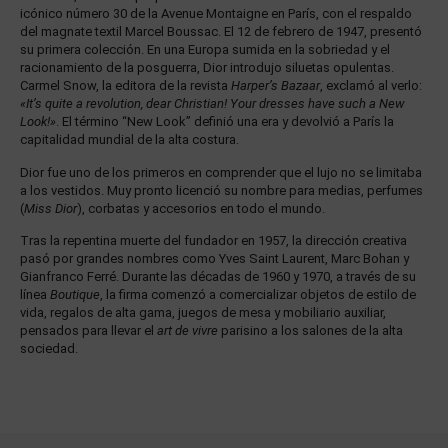
icónico número 30 de la Avenue Montaigne en París, con el respaldo
del magnate textil Marcel Boussac. El 12 de febrero de 1947, presentó
su primera colección. En una Europa sumida en la sobriedad y el
racionamiento de la posguerra, Dior introdujo siluetas opulentas.
Carmel Snow, la editora de la revista
Harper’s Bazaar
, exclamó al verlo:
«It’s quite a revolution, dear Christian! Your dresses have such a New
Look!»
. El término “New Look” definió una era y devolvió a París la
capitalidad mundial de la alta costura.
Dior fue uno de los primeros en comprender que el lujo no se limitaba
a los vestidos. Muy pronto licenció su nombre para medias, perfumes
(
Miss Dior
), corbatas y accesorios en todo el mundo.
Tras la repentina muerte del fundador en 1957, la dirección creativa
pasó por grandes nombres como Yves Saint Laurent, Marc Bohan y
Gianfranco Ferré. Durante las décadas de 1960 y 1970, a través de su
línea
Boutique
, la firma comenzó a comercializar objetos de estilo de
vida, regalos de alta gama, juegos de mesa y mobiliario auxiliar,
pensados para llevar el
art de vivre
parisino a los salones de la alta
sociedad.