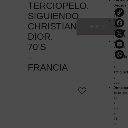
Período
TERCIOPELO,
Década
de
SIGUIENDO
1970
País
CHRISTIAN
de
ADQUIRIR
origen
:
DIOR,
Francia
Buen
70’S
estado
de
–
acuerdo
a
FRANCIA
su
antigüe
y
uso
Dimens
totales:
71
x
78
x
78
cm.