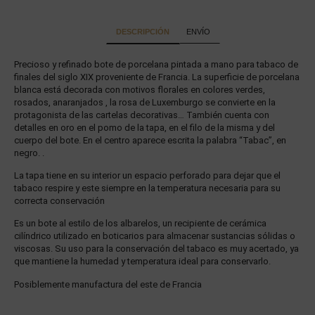
DESCRIPCIÓN
ENVÍO
Precioso y refinado bote de porcelana pintada a mano para tabaco de
finales del siglo XIX proveniente de Francia. La superficie de porcelana
blanca está decorada con motivos florales en colores verdes,
rosados, anaranjados , la rosa de Luxemburgo se convierte en la
protagonista de las cartelas decorativas… También cuenta con
detalles en oro en el pomo de la tapa, en el filo de la misma y del
cuerpo del bote. En el centro aparece escrita la palabra “Tabac”, en
negro. .
La tapa tiene en su interior un espacio perforado para dejar que el
tabaco respire y este siempre en la temperatura necesaria para su
correcta conservación
Es un bote al estilo de los albarelos, un recipiente de cerámica
cilíndrico utilizado en boticarios para almacenar sustancias sólidas o
viscosas. Su uso para la conservación del tabaco es muy acertado, ya
que mantiene la humedad y temperatura ideal para conservarlo.
Posiblemente manufactura del este de Francia