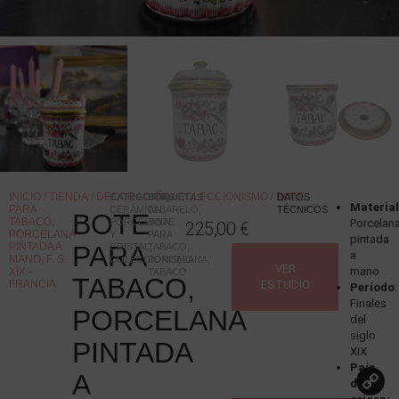
INICIO
/
TIENDA
/
DECORACIÓN
/
COLECCIONISMO
/ BOTE
CATEGORÍAS
ETIQUETAS
:
:
DATOS
Materia
PARA
CERÁMICA,
ALBARELO
,
TÉCNICOS
BOTE
TABACO,
PORCELANA
BOTE
Porcelan
225,00
€
PORCELANA
Y
PARA
pintada
PINTADA A
PARA
CRISTAL
TABACO
,
,
a
MANO, F. S.
COLECCIONISMO
PORCELANA
,
VER
mano
XIX –
TABACO
TABACO,
FRANCIA
ESTUDIO
Período
:
Finales
PORCELANA
del
siglo
PINTADA
XIX
País
A
de