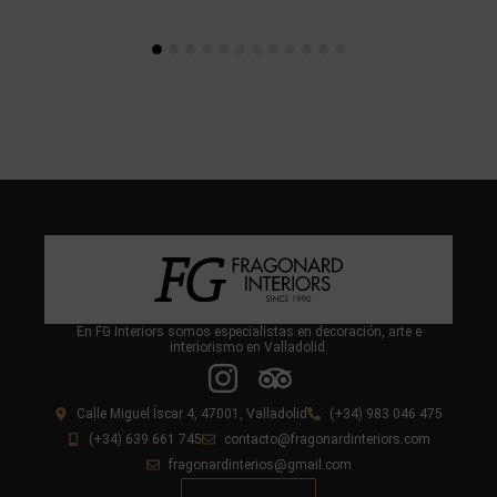
En FG Interiors somos especialistas en decoración, arte e
interiorismo en Valladolid.
Calle Miguel Íscar 4, 47001, Valladolid
(+34) 983 046 475
(+34) 639 661 745
contacto@fragonardinteriors.com
fragonardinterios@gmail.com