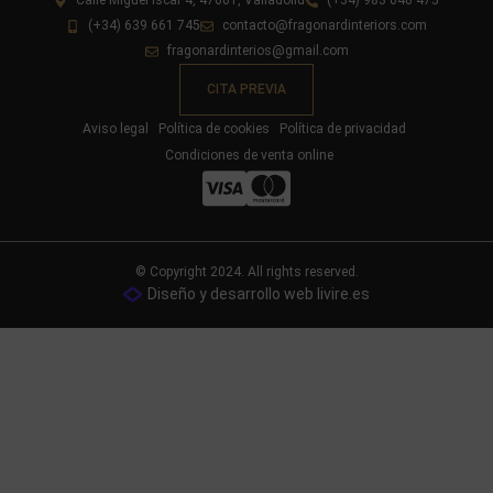
Calle Miguel Íscar 4, 47001, Valladolid
(+34) 983 046 475
(+34) 639 661 745
contacto@fragonardinteriors.com
fragonardinterios@gmail.com
CITA PREVIA
Aviso legal
Política de cookies
Política de privacidad
Condiciones de venta online
© Copyright 2024. All rights reserved.
Diseño y desarrollo web livire.es