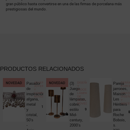
gran público hasta convertirse en una de las firmas de porcelana más
prestigiosas del mundo.
PRODUCTOS RELACIONADOS
CCIONISMO
NOVEDAD
,
JOYERÍA
,
NOVEDAD
DISEÑO
CERÁM
Pasador
(3)
Pareja
ELÁNEA
JOYERÍA
Y
PORC
ica
de
Juego
jarrones,
Y
MIDCENTURY
,
Y
COMPLEMENTOS
,
LÁMPARAS
CRIST
c
inspiración
de
Maison
NOVEDADES
DE
DISE
uck
afgana,
lámparas,
Les
MESA
,
Y
NOVEDADES
MIDC
metal
cobre,
Héritiers
25,00
€
190,00
€
y
estilo
para
980,00
€
8
cristal,
Mid-
Roche
50’s
century,
Bobois,
-
2000’s
s.