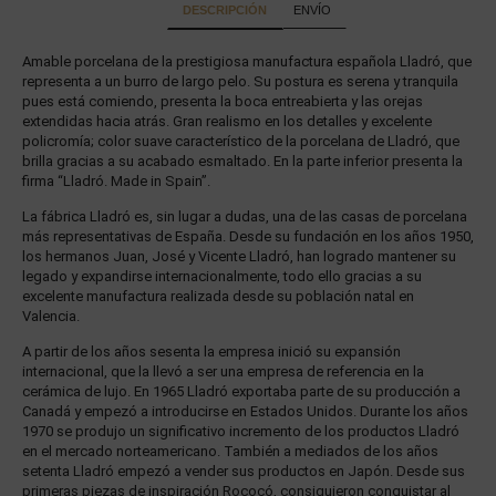
DESCRIPCIÓN
ENVÍO
Amable porcelana de la prestigiosa manufactura española Lladró, que
representa a un burro de largo pelo. Su postura es serena y tranquila
pues está comiendo, presenta la boca entreabierta y las orejas
extendidas hacia atrás. Gran realismo en los detalles y excelente
policromía; color suave característico de la porcelana de Lladró, que
brilla gracias a su acabado esmaltado. En la parte inferior presenta la
firma “Lladró. Made in Spain”.
La fábrica Lladró es, sin lugar a dudas, una de las casas de porcelana
más representativas de España. Desde su fundación en los años 1950,
los hermanos Juan, José y Vicente Lladró, han logrado mantener su
legado y expandirse internacionalmente, todo ello gracias a su
excelente manufactura realizada desde su población natal en
Valencia.
A partir de los años sesenta la empresa inició su expansión
internacional, que la llevó a ser una empresa de referencia en la
cerámica de lujo. En 1965 Lladró exportaba parte de su producción a
Canadá y empezó a introducirse en Estados Unidos. Durante los años
1970 se produjo un significativo incremento de los productos Lladró
en el mercado norteamericano. También a mediados de los años
setenta Lladró empezó a vender sus productos en Japón. Desde sus
primeras piezas de inspiración Rococó, consiguieron conquistar al