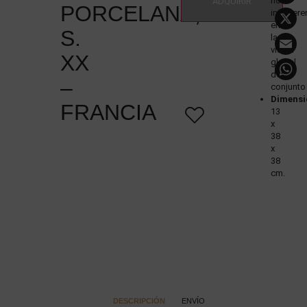
no
ADQUIRIR
PORCELANA,
interfiere
en
S.
la
visión
XX
global
del
–
conjunto
Dimensi
FRANCIA
13
x
38
x
38
cm.
DESCRIPCIÓN
ENVÍO