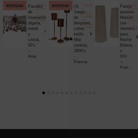
CCIONISMO
NOVEDAD
,
JOYERÍA
,
NOVEDAD
DISEÑO
CERÁM
Pasador
(3)
Pareja
ELÁNEA
JOYERÍA
Y
PORC
ica
de
Juego
jarrones,
Y
MIDCENTURY
,
Y
COMPLEMENTOS
,
LÁMPARAS
CRIST
c
inspiración
de
Maison
NOVEDADES
DE
DISE
uck
afgana,
lámparas,
Les
MESA
,
Y
NOVEDADES
MIDC
metal
cobre,
Héritiers
25,00
€
190,00
€
y
estilo
para
980,00
€
8
cristal,
Mid-
Roche
50’s
century,
Bobois,
-
2000’s
s.
Asia
-
XXI
Francia
–
Fran...