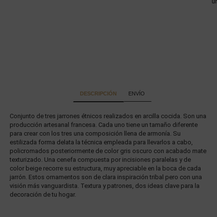
u
DESCRIPCIÓN
ENVÍO
Conjunto de tres jarrones étnicos realizados en arcilla cocida. Son una
producción artesanal francesa. Cada uno tiene un tamaño diferente
para crear con los tres una composición llena de armonía. Su
estilizada forma delata la técnica empleada para llevarlos a cabo,
policromados posteriormente de color gris oscuro con acabado mate
texturizado. Una cenefa compuesta por incisiones paralelas y de
color beige recorre su estructura, muy apreciable en la boca de cada
jarrón. Estos ornamentos son de clara inspiración tribal pero con una
visión más vanguardista. Textura y patrones, dos ideas clave para la
decoración de tu hogar.