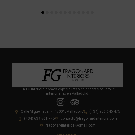
En FG Interiors somos especialistas en decoración, arte e
interiorismo en Valladolid.
Calle Miguel Íscar 4, 47001, Valladolid
(+34) 983 046 475
(+34) 639 661 745
contacto@fragonardinteriors.com
fragonardinterios@gmail.com