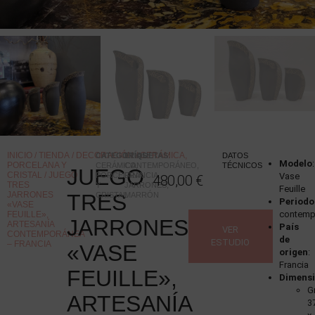
INICIO
/
TIENDA
/
DECORACIÓN
/
CERÁMICA,
CATEGORÍAS
ETIQUETAS
:
:
DATOS
Modelo
:
PORCELANA Y
CERÁMICA,
CONTEMPORÁNEO
,
TÉCNICOS
JUEGO
CRISTAL
/ JUEGO
PORCELANA
FRANCIA
,
Vase
480,00
€
TRES
Y
JARRONES
,
Feuille
JARRONES
TRES
CRISTAL
MARRÓN
Periodo
«VASE
contemp
FEUILLE»,
JARRONES
ARTESANÍA
País
VER
CONTEMPORÁNEA
de
ESTUDIO
– FRANCIA
«VASE
origen
:
Francia
FEUILLE»,
Dimens
G
ARTESANÍA
3