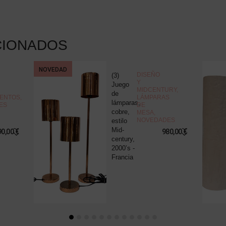
CIONADOS
NOVEDAD
DISEÑO
(3)
Y
Juego
MIDCENTURY
,
de
ENTOS
,
LÁMPARAS
lámparas,
ES
DE
cobre,
MESA
,
NOVEDADES
estilo
Mid-
90,00
€
980,00
€
century,
2000’s -
Francia