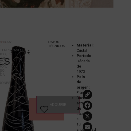
ICA,
QUETAS
:
DATOS
Material
:
E
TÉCNICOS
TEMPORÁNEO
,
Cristal
360,00
€
NCO
,
Período
:
ES
STAL
,
Década
NCIA
,
de
RÓN
,
O
RO
,
1970
EJA
País
de
RONES
origen:
Copy
Francia
Buen
Link
,
Faceboo
estado
ADQUIRIR
VER
de
ESTUDIO
X
acuerdo
a
Email
su
antigüedad