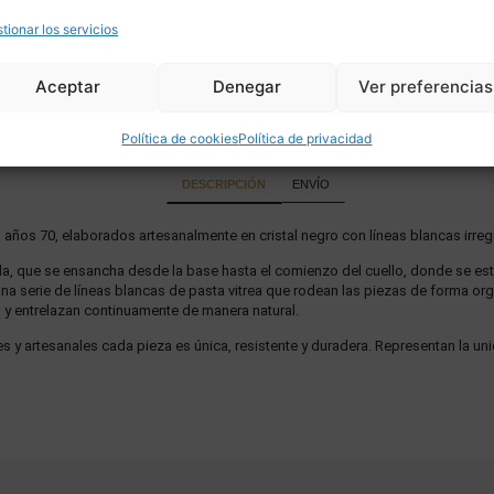
tionar los servicios
Aceptar
Denegar
Ver preferencias
Política de cookies
Política de privacidad
DESCRIPCIÓN
ENVÍO
 años 70, elaborados artesanalmente en cristal negro con líneas blancas irreg
da, que se ensancha desde la base hasta el comienzo del cuello, donde se es
a serie de líneas blancas de pasta vitrea que rodean las piezas de forma org
 y entrelazan continuamente de manera natural.
s y artesanales cada pieza es única, resistente y duradera. Representan la unió