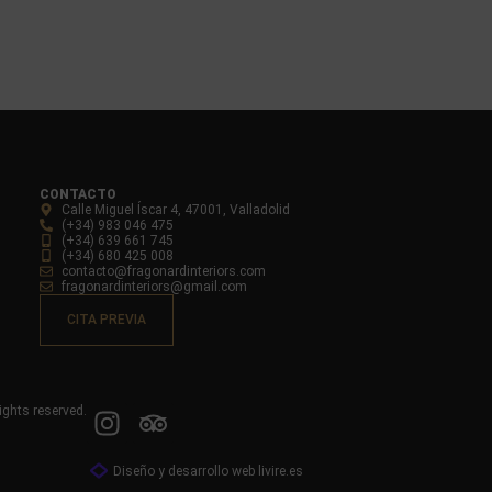
CONTACTO
Calle Miguel Íscar 4, 47001, Valladolid
(+34) 983 046 475
(+34) 639 661 745
(+34) 680 425 008
contacto@fragonardinteriors.com
fragonardinteriors@gmail.com
CITA PREVIA
ights reserved.
Diseño y desarrollo web livire.es