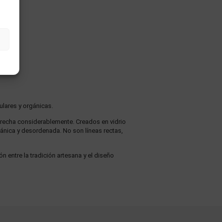
ulares y orgánicas.
trecha considerablemente. Creados en vidrio
ánica y desordenada. No son líneas rectas,
n entre la tradición artesana y el diseño