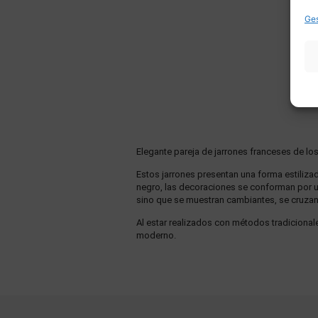
Ges
Elegante pareja de jarrones franceses de los
Estos jarrones presentan una forma estiliza
negro, las decoraciones se conforman por un
sino que se muestran cambiantes, se cruzan
Al estar realizados con métodos tradicionale
moderno.