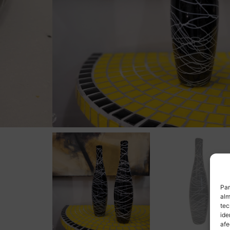
Par
alm
tec
ide
afe