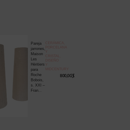
NOVEDAD
CERÁMICA,
Pareja
J
PORCELANA
jarrones,
d
Y
Maison
c
CRISTAL
,
Les
“
DISEÑO
Héritiers
v
Y
MIDCENTURY
para
s
Roche
B
800,00
€
Bobois,
R
s. XXI –
P
Fran...
8