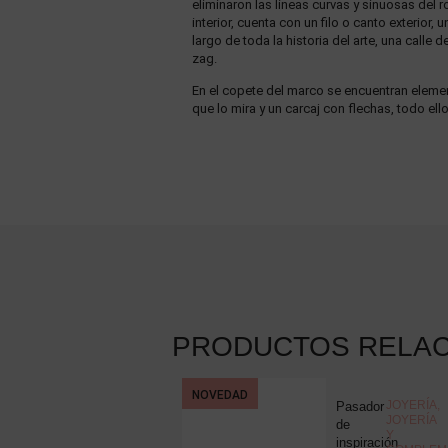
eliminaron las líneas curvas y sinuosas del 
interior, cuenta con un filo o canto exterior
largo de toda la historia del arte, una calle
zag.
En el copete del marco se encuentran elemen
que lo mira y un carcaj con flechas, todo el
PRODUCTOS RELA
NOVEDAD
COLECCIONISMO
,
JOYERÍA
,
Pluma
Pasador
MISCELÁNEA
JOYERÍA
estilográfica
de
Y
Montblanc
inspiración