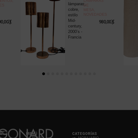
ENTOS
,
LÁMPARAS
lámparas,
ES
DE
cobre,
MESA
,
NOVEDADES
estilo
Mid-
90,00
€
980,00
€
century,
2000’s -
Francia
MENÚ
CATEGORÍAS