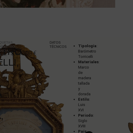
IQUETAS
:
DATOS
Tipología
:
SMO
RÓMETRO
,
,
TÉCNICOS
ETRO
ANCIA
,
Barómetro
3.900,00
€
S XVI
Torricelli
LLI,
Materiales
:
Marco
de
madera
A
tallada
y
A
dorada
Estilo
:
Luis
XVI
,
Periodo
:
Siglo
XVIII
País
: