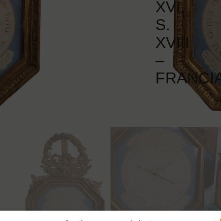
XVI,
S.
XVIII
–
FRANCI