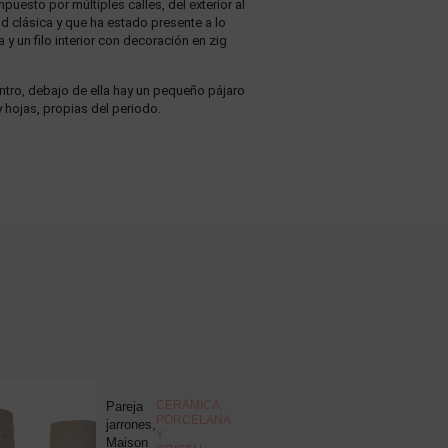
uesto por múltiples calles, del exterior al
ad clásica y que ha estado presente a lo
 y un filo interior con decoración en zig
ntro, debajo de ella hay un pequeño pájaro
y hojas, propias del periodo.
NOVEDAD
CERÁMICA,
Pareja
J
PORCELANA
jarrones,
d
Y
Maison
c