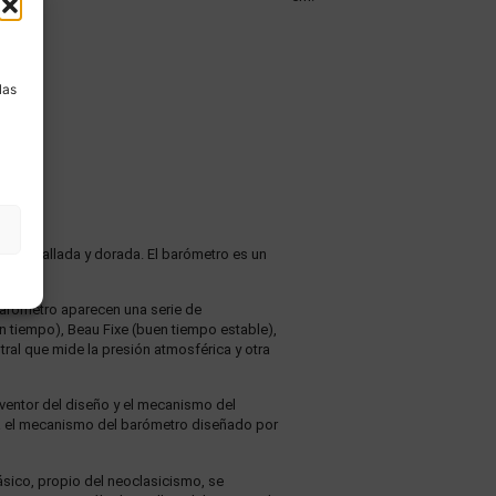
a
las
adera tallada y dorada. El barómetro es un
 barómetro aparecen una serie de
en tiempo), Beau Fixe (buen tiempo estable),
tral que mide la presión atmosférica y otra
 inventor del diseño y el mecanismo del
ra el mecanismo del barómetro diseñado por
lásico, propio del neoclasicismo, se