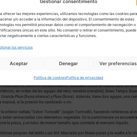
Gestionar consentimiento
a ofrecer las mejores experiencias, utilizamos tecnologías como las cookies par
acenar y/o acceder a la información del dispositivo. El consentimiento de estas
nologías nos permitirá procesar datos como el comportamiento de navegación o 
ntificaciones únicas en este sitio. No consentir o retirar el consentimiento, puede
ctar negativamente a ciertas características y funciones.
tionar los servicios
DESCRIPCIÓN
ENVÍO
Aceptar
Denegar
Ver preferencias
XVI, siglo XVIII francés, de perfil octogonal decorado con un gran marco de m
oricelli, para medir la presión atmosférica.
Política de cookies
Política de privacidad
n tinta marrón, sobre un círculo blanco, colocado sobre un marco azul. En el
éricos, en orden de las agujas del reloj: variable (variable), Beau Temps (bu
ande Pluie (lluvia intensa) y Pluie (lluvia). Además, tiene dos agujas, una cen
ma manual, si la presión ha cambiado o no.
 la inferior señala “Selon Torricelli” (según Torricelli), haciendo referencia al
 están enmarcadas con elementos vegetales. En la parte trasera se encuent
corre la pieza, y un tubo de menor tamaño que contenía el mercurio líquido.
sticas propias del estilo Luis XVI. Marcado por líneas puras y la vuelta a lo c