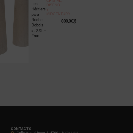
CRISTAL
,
Les
“
DISEÑO
Héritiers
v
Y
MIDCENTURY
para
s
Roche
B
800,00
€
Bobois,
R
s. XXI –
P
Fran...
8
CONTACTO