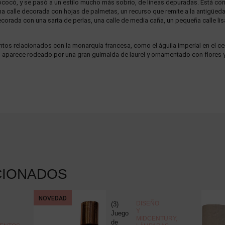
rococó, y se pasó a un estilo mucho más sobrio, de líneas depuradas. Está comp
, una calle decorada con hojas de palmetas, un recurso que remite a la antigüed
 decorada con una sarta de perlas, una calle de media caña, un pequeña calle lisa
tos relacionados con la monarquía francesa, como el águila imperial en el ce
lo aparece rodeado por una gran guirnalda de laurel y ornamentado con flores 
CIONADOS
NOVEDAD
DISEÑO
(3)
Y
Juego
MIDCENTURY
,
de