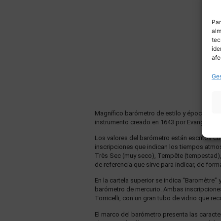
Par
alm
tec
ide
afe
Ges
Magnífico barómetro de estilo y época Luis 
instrumento creado en 1643 por Evangelista T
Los valores del barómetro están escritos co
inscripciones que indican los tiempos atmosf
Très Sec (muy seco), Tempête (tempestad), Gr
de referencia que sirve para indicar, de for
En la cartela superior se indica “Baromètre” y
barómetro de mercurio. Ambas inscripciones
Torricelli, con un gran tubo de vidrio que re
El marco del barómetro presenta las caracterí