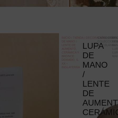
INICIO
/
TIENDA
/
DECORACIÓN
CATEGORÍAS
/
COLEC
ETI
:
DE MANO /
COLECCIONI
LEN
LUPA
LENTE DE
MISCELÁNEA
AU
AUMENTO,
LUP
DE
CERÁMICA Y
LUP
BRONCE
MA
DORADO, S.
MANO
XX –
INGLATERRA
/
LENTE
DE
AUMENT
CERÁMI