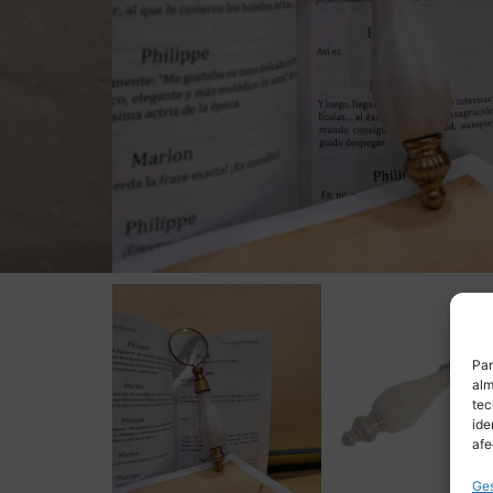
Par
alm
tec
ide
afe
Ges