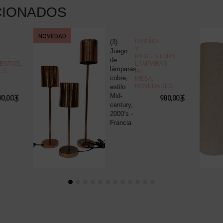
CIONADOS
NOVEDAD
DISEÑO
(3)
Y
Juego
MIDCENTURY
,
de
ENTOS
,
LÁMPARAS
lámparas,
ES
DE
cobre,
MESA
,
NOVEDADES
estilo
Mid-
90,00
€
980,00
€
century,
2000’s -
Francia