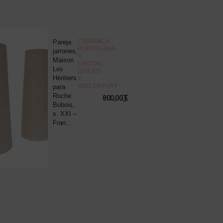
NOVEDAD
CERÁMICA,
Pareja
J
PORCELANA
jarrones,
d
Y
Maison
c
CRISTAL
,
Les
“
DISEÑO
Héritiers
v
Y
MIDCENTURY
para
s
Roche
B
800,00
€
Bobois,
R
s. XXI –
P
Fran...
8