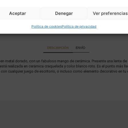
Aceptar
Denegar
Ver preferencias
Política de cookies
Política de privacidad
DESCRIPCIÓN
ENVÍO
a en metal dorado, con un fabuloso mango de cerámica. Presenta una lente de
tá realizada en cerámica craquelada y color blanco roto. Es el punto más llama
con cualquier juego de escritorio, o incluso como elemento decorativo en tu 