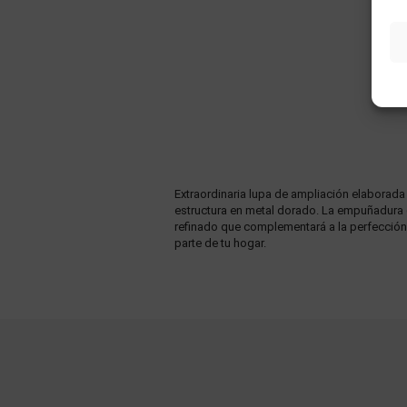
Extraordinaria lupa de ampliación elaborad
estructura en metal dorado. La empuñadura es
refinado que complementará a la perfección 
parte de tu hogar.