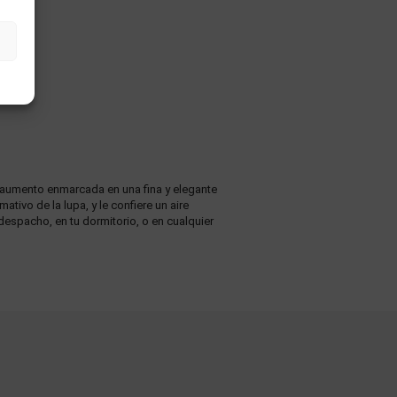
 aumento enmarcada en una fina y elegante
tivo de la lupa, y le confiere un aire
despacho, en tu dormitorio, o en cualquier