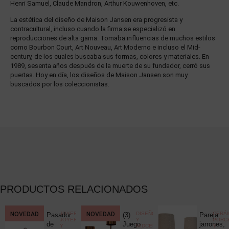
Henri Samuel, Claude Mandron, Arthur Kouwenhoven, etc.
La estética del diseño de Maison Jansen era progresista y
contracultural, incluso cuando la firma se especializó en
reproducciones de alta gama. Tomaba influencias de muchos estilos
como Bourbon Court, Art Nouveau, Art Moderno e incluso el Mid-
century, de los cuales buscaba sus formas, colores y materiales. En
1989, sesenta años después de la muerte de su fundador, cerró sus
puertas. Hoy en día, los diseños de Maison Jansen son muy
buscados por los coleccionistas.
PRODUCTOS RELACIONADOS
CCIONISMO
NOVEDAD
,
JOYERÍA
,
NOVEDAD
DISEÑO
CERÁM
Pasador
(3)
Pareja
ELÁNEA
JOYERÍA
Y
PORC
ica
de
Juego
jarrones,
Y
MIDCENTURY
,
Y