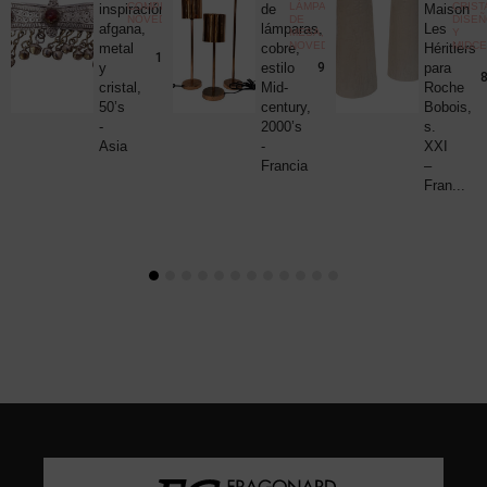
COMPLEMENTOS
,
LÁMPARAS
CRIST
c
inspiración
de
Maison
NOVEDADES
DE
DISE
uck
afgana,
lámparas,
Les
MESA
,
Y
NOVEDADES
MIDC
metal
cobre,
Héritiers
25,00
€
190,00
€
y
estilo
para
980,00
€
8
cristal,
Mid-
Roche
50’s
century,
Bobois,
-
2000’s
s.
Asia
-
XXI
Francia
–
Fran...