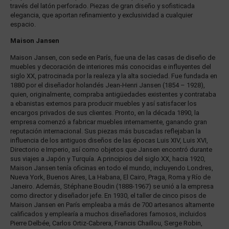
través del latón perforado. Piezas de gran diseño y sofisticada
elegancia, que aportan refinamiento y exclusividad a cualquier
espacio.
Maison Jansen
Maison Jansen, con sede en París, fue una de las casas de diseño de
muebles y decoración de interiores más conocidas e influyentes del
siglo XX, patrocinada por la realeza y la alta sociedad. Fue fundada en
1880 por el diseñador holandés Jean-Henri Jansen (1854 – 1928),
quien, originalmente, compraba antigüedades existentes y contrataba
a ebanistas externos para producir muebles y así satisfacer los
encargos privados de sus clientes. Pronto, en la década 1890, la
empresa comenzó a fabricar muebles internamente, ganando gran
reputación internacional. Sus piezas más buscadas reflejaban la
influencia de los antiguos diseños de las épocas Luis XIV, Luis XVI,
Directorio e Imperio, así como objetos que Jansen encontró durante
sus viajes a Japón y Turquía. A principios del siglo XX, hacia 1920,
Maison Jansen tenía oficinas en todo el mundo, incluyendo Londres,
Nueva York, Buenos Aires, La Habana, El Cairo, Praga, Roma y Río de
Janeiro. Además, Stéphane Boudin (1888-1967) se unió a la empresa
como director y diseñador jefe. En 1930, el taller de cinco pisos de
Maison Jansen en París empleaba a más de 700 artesanos altamente
calificados y emplearía a muchos diseñadores famosos, incluidos
Pierre Delbée, Carlos Ortiz-Cabrera, Francis Chaillou, Serge Robin,