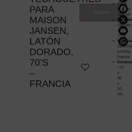
Casa
:
PARA
Maison
ADQUIRIR
Jansen
MAISON
Period
Década
JANSEN,
de
1970
LATÓN
Proced
Colecci
DORADO,
privada,
Francia
70’S
Dimens
115
–
x
50
FRANCIA
x
30
cm.