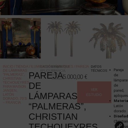
INICIO
/
TIENDA
/
ILUMINACIÓN
/
APLIQUES
/ PAREJA
CATEGORÍAS
ETIQUETAS
:
:
DATOS
Pareja
DE LÁMPARAS
APLIQUES
FRANCIA
,
TÉCNICOS
PAREJA
“PALMERAS”,
MAISON
de
5.000,00
€
CHRISTIAN
JANSEN
lámpara
TECHOUEYRES
DE
de
PARA MAISON
VER
pared,
JANSEN,
LÁMPARAS
LATÓN
ESTUDIO
aplique
DORADO, 70’S
Materia
– FRANCIA
“PALMERAS”,
Latón
dorado
CHRISTIAN
Diseña
Christia
TECHOUEYRES
Techoue