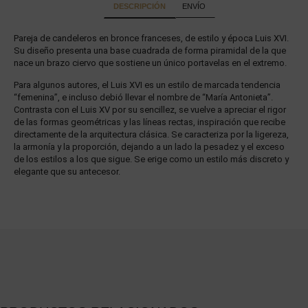
DESCRIPCIÓN
ENVÍO
Pareja de candeleros en bronce franceses, de estilo y época Luis XVI.
Su diseño presenta una base cuadrada de forma piramidal de la que
nace un brazo ciervo que sostiene un único portavelas en el extremo.
Para algunos autores, el Luis XVI es un estilo de marcada tendencia
“femenina”, e incluso debió llevar el nombre de “María Antonieta”.
Contrasta con el Luis XV por su sencillez, se vuelve a apreciar el rigor
de las formas geométricas y las líneas rectas, inspiración que recibe
directamente de la arquitectura clásica. Se caracteriza por la ligereza,
la armonía y la proporción, dejando a un lado la pesadez y el exceso
de los estilos a los que sigue. Se erige como un estilo más discreto y
elegante que su antecesor.