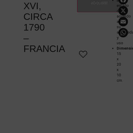
Buen
XVI,
ADQUIRIR
estado
de
CIRCA
acuerdo
E
a
1790
su
antigüed
–
y
uso
FRANCIA
Dimensi
15
x
20
x
10
cm.