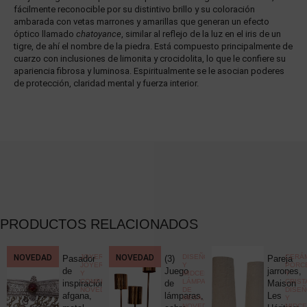
fácilmente reconocible por su distintivo brillo y su coloración
ambarada con vetas marrones y amarillas que generan un efecto
óptico llamado
chatoyance
, similar al reflejo de la luz en el iris de un
tigre, de ahí el nombre de la piedra. Está compuesto principalmente de
cuarzo con inclusiones de limonita y crocidolita, lo que le confiere su
apariencia fibrosa y luminosa. Espiritualmente se le asocian poderes
de protección, claridad mental y fuerza interior.
PRODUCTOS RELACIONADOS
CCIONISMO
NOVEDAD
,
JOYERÍA
,
NOVEDAD
DISEÑO
CERÁM
Pasador
(3)
Pareja
ELÁNEA
JOYERÍA
Y
PORC
ica
de
Juego
jarrones,
Y
MIDCENTURY
,
Y
COMPLEMENTOS
,
LÁMPARAS
CRIST
c
inspiración
de
Maison
NOVEDADES
DE
DISE
uck
afgana,
lámparas,
Les
MESA
,
Y
NOVEDADES
MIDC