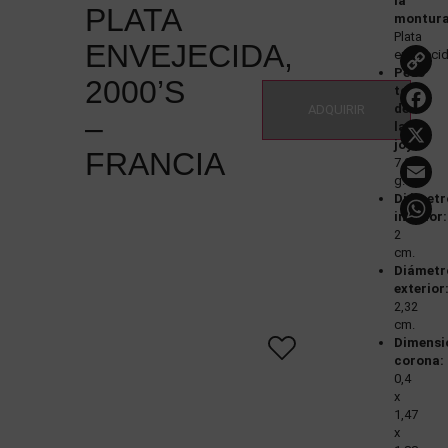
la
PLATA
montura
Plata
ENVEJECIDA,
envejeci
Peso
L
2000’S
total
de
ADQUIRIR
–
la
joya:
FRANCIA
7,09
g.
Diámetr
interior:
2
cm.
Diámetr
exterior
2,32
cm.
Dimensi
corona:
0,4
x
1,47
x