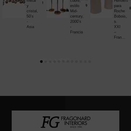
metal
cobre,
Héritiers
25,00
€
190,00
€
y
estilo
para
980,00
€
8
cristal,
Mid-
Roche
50’s
century,
Bobois,
-
2000’s
s.
Asia
-
XXI
Francia
–
Fran...