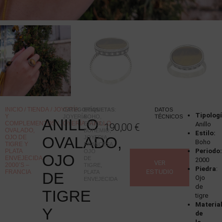
INICIO
/
TIENDA
/
JOYERÍA
CATEGORÍAS
ETIQUETAS
:
:
DATOS
Tipologí
Y
JOYERÍA
BOHO
,
TÉCNICOS
ANILLO
COMPLEMENTOS
/
JOYERÍA
/ ANILLO
ESTILO
Anillo
190,00
€
OVALADO,
BOHEMIO
,
Estilo:
OJO DE
OVALADO,
JOYERIA
Boho
TIGRE Y
FRANCESA
,
Periodo
PLATA
OJO
OJO
ENVEJECIDA,
DE
2000
VER
2000’S –
TIGRE
,
Piedra
:
ESTUDIO
FRANCIA
PLATA
DE
Ojo
ENVEJECIDA
de
TIGRE
tigre
Materia
Y
de