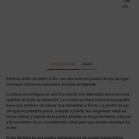
1,88
cm.
DESCRIPCIÓN
ENVÍO
Estiloso anillo de estilo boho con una lustrosa piedra de ojo de tigre
montada sobre una estructura de plata envejecida.
La pieza se configura en una fina banda con delicadas decoraciones
rayadas en toda su extensión. La corona se eleva sobre una pequeña
base con motivos circulares que recuerdan a flores. La piedra de ojo
de tigre se presenta plana, ovalada y pulida. las singulares vetas en
tonos ámbar y marrón de la piedra añaden un toque bohemio a la joya
y la convierten en un complemento ideal para una amplia variedad de
looks.
El ojo de tigre es una piedra semipreciosa de origen metamórfico,