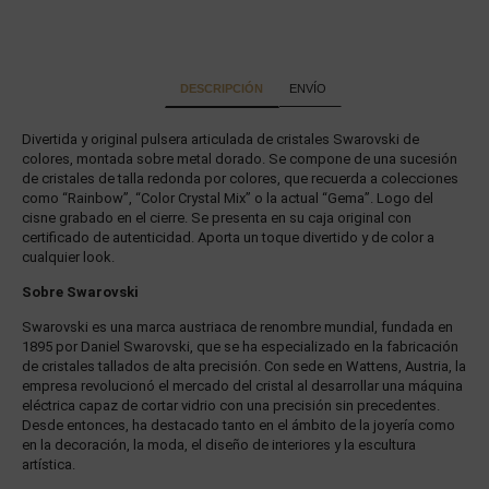
DESCRIPCIÓN
ENVÍO
Divertida y original pulsera articulada de cristales Swarovski de
colores, montada sobre metal dorado. Se compone de una sucesión
de cristales de talla redonda por colores, que recuerda a colecciones
como “Rainbow”, “Color Crystal Mix” o la actual “Gema”. Logo del
cisne grabado en el cierre. Se presenta en su caja original con
certificado de autenticidad. Aporta un toque divertido y de color a
cualquier look.
Sobre Swarovski
Swarovski es una marca austriaca de renombre mundial, fundada en
1895 por Daniel Swarovski, que se ha especializado en la fabricación
de cristales tallados de alta precisión. Con sede en Wattens, Austria, la
empresa revolucionó el mercado del cristal al desarrollar una máquina
eléctrica capaz de cortar vidrio con una precisión sin precedentes.
Desde entonces, ha destacado tanto en el ámbito de la joyería como
en la decoración, la moda, el diseño de interiores y la escultura
artística.