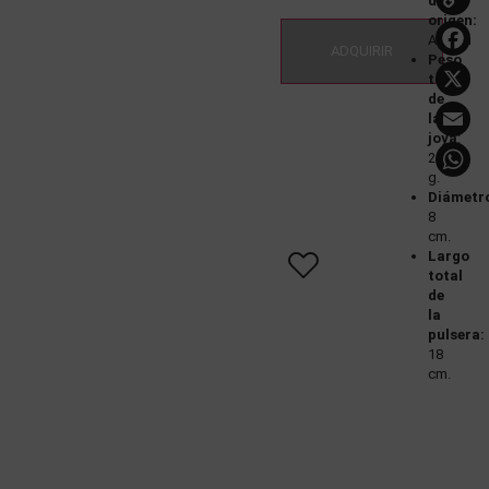
de
L
origen:
Austria
ADQUIRIR
Peso
total
de
E
la
joya
:
29
g.
Diámetr
8
cm.
Largo
total
de
la
pulsera:
18
cm.