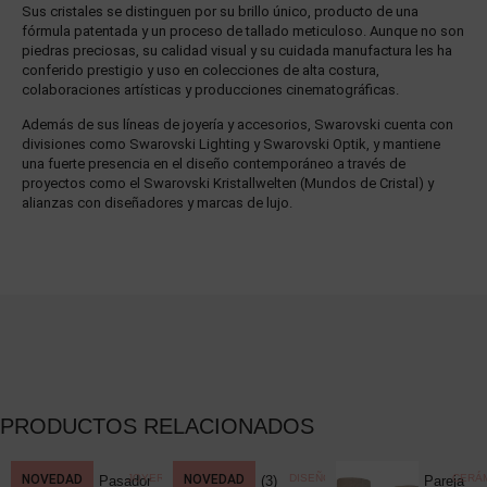
Sus cristales se distinguen por su brillo único, producto de una
fórmula patentada y un proceso de tallado meticuloso. Aunque no son
piedras preciosas, su calidad visual y su cuidada manufactura les ha
conferido prestigio y uso en colecciones de alta costura,
colaboraciones artísticas y producciones cinematográficas.
Además de sus líneas de joyería y accesorios, Swarovski cuenta con
divisiones como Swarovski Lighting y Swarovski Optik, y mantiene
una fuerte presencia en el diseño contemporáneo a través de
proyectos como el Swarovski Kristallwelten (Mundos de Cristal) y
alianzas con diseñadores y marcas de lujo.
PRODUCTOS RELACIONADOS
CCIONISMO
NOVEDAD
,
JOYERÍA
,
NOVEDAD
DISEÑO
CERÁM
Pasador
(3)
Pareja