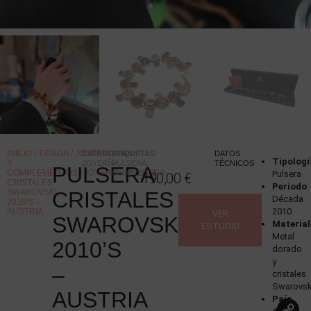
INICIO
/
TIENDA
/
JOYERÍA
CATEGORÍAS
ETIQUETAS
:
:
DATOS
Tipologí
Y
JOYERÍA
PULSERA
,
TÉCNICOS
PULSERA
COMPLEMENTOS
/
JOYERÍA
/ PULSERA
SWAROVSKI
Pulsera
190,00
€
CRISTALES
Periodo
:
SWAROVSKI,
CRISTALES
Década
2010’S –
2010
AUSTRIA
VER
SWAROVSKI,
Material
ESTUDIO
Metal
2010’S
dorado
y
–
cristales
Swarovsk
AUSTRIA
País