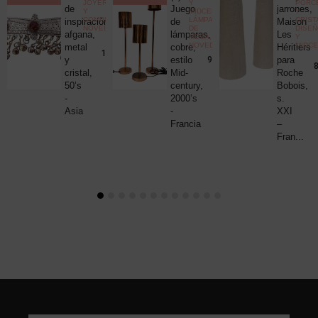
ELÁNEA
JOYERÍA
Y
PORC
ica
de
Juego
jarrones,
Y
MIDCENTURY
,
Y
COMPLEMENTOS
,
LÁMPARAS
CRIST
c
inspiración
de
Maison
NOVEDADES
DE
DISE
uck
afgana,
lámparas,
Les
MESA
,
Y
NOVEDADES
MIDC
metal
cobre,
Héritiers
25,00
€
190,00
€
y
estilo
para
980,00
€
8
cristal,
Mid-
Roche
50’s
century,
Bobois,
-
2000’s
s.
Asia
-
XXI
Francia
–
Fran...