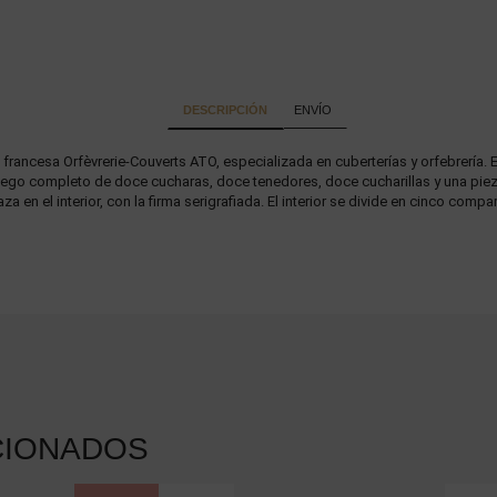
DESCRIPCIÓN
ENVÍO
ma francesa Orfèvrerie-Couverts ATO, especializada en cuberterías y orfebrería.
 juego completo de doce cucharas, doce tenedores, doce cucharillas y una piez
aza en el interior, con la firma serigrafiada. El interior se divide en cinco com
CIONADOS