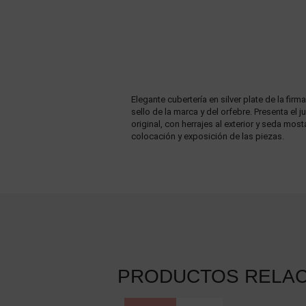
Elegante cubertería en silver plate de la fir
sello de la marca y del orfebre. Presenta el
original, con herrajes al exterior y seda most
colocación y exposición de las piezas.
PRODUCTOS RELA