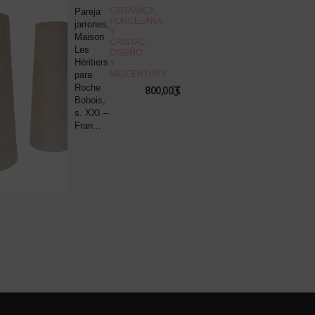
NOVEDAD
CERÁMICA,
Pareja
J
PORCELANA
jarrones,
d
Y
Maison
c
CRISTAL
,
Les
“
DISEÑO
Héritiers
v
Y
MIDCENTURY
para
s
Roche
B
800,00
€
Bobois,
R
s. XXI –
P
Fran...
8