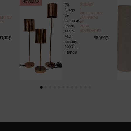
NOVEDAD
DISEÑO
(3)
Y
Juego
MIDCENTURY
,
de
ENTOS
,
LÁMPARAS
lámparas,
ES
DE
cobre,
MESA
,
NOVEDADES
estilo
Mid-
90,00
€
980,00
€
century,
2000’s -
Francia