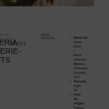
IQUETAS
:
DATOS
Material
:
BERTERÍA
,
TÉCNICOS
ERÍA
RTERÍA
ANCIA
,
Silver
750,00
€
VER
plate
ERIE-
TE
/
Metal
TS
plateado
Marca
:
Orfèvrerie-
Couverts
ATO
Período
:
Siglo
XX
País
de
origen
:
Francia