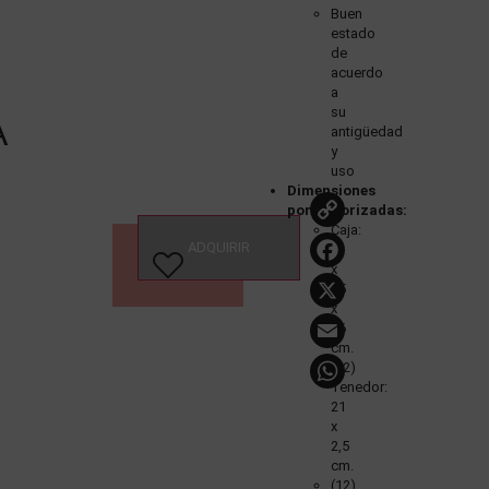
Buen
estado
de
acuerdo
a
su
A
antigüedad
y
uso
Dimensiones
Copy
pormenorizadas:
Caja:
Link
Faceboo
ADQUIRIR
6
VER
x
ESTUDIO
X
45
x
Email
36
cm.
WhatsA
(12)
Tenedor:
21
x
2,5
cm.
(12)