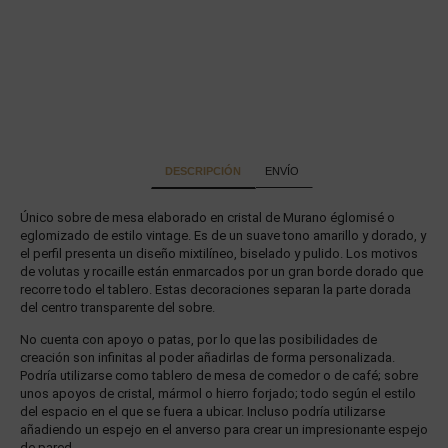
DESCRIPCIÓN
ENVÍO
Único sobre de mesa elaborado en cristal de Murano églomisé o
eglomizado de estilo vintage. Es de un suave tono amarillo y dorado, y
el perfil presenta un diseño mixtilíneo, biselado y pulido. Los motivos
de volutas y rocaille están enmarcados por un gran borde dorado que
recorre todo el tablero. Estas decoraciones separan la parte dorada
del centro transparente del sobre.
No cuenta con apoyo o patas, por lo que las posibilidades de
creación son infinitas al poder añadirlas de forma personalizada.
Podría utilizarse como tablero de mesa de comedor o de café; sobre
unos apoyos de cristal, mármol o hierro forjado; todo según el estilo
del espacio en el que se fuera a ubicar. Incluso podría utilizarse
añadiendo un espejo en el anverso para crear un impresionante espejo
de pared.