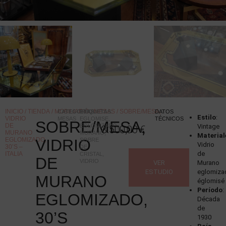
INICIO
/
TIENDA
/
MOBILIARIO
/
MESAS
/ SOBRE/MESA,
CATEGORÍAS
ETIQUETAS
:
:
DATOS
Estilo
:
VIDRIO
MESAS
EGLOMISE
,
TÉCNICOS
SOBRE/MESA,
DE
EGLOMIZADO
,
Vintage
3.500,00
€
MURANO
MURANO
,
Material
EGLOMIZADO,
VIDRIO
SOBRE
Vidrio
30’S –
DE
de
ITALIA
CRISTAL
,
DE
VIDRIO
VER
Murano
ESTUDIO
eglomiza
MURANO
églomisé
Período
:
EGLOMIZADO,
Década
de
30’S
1930