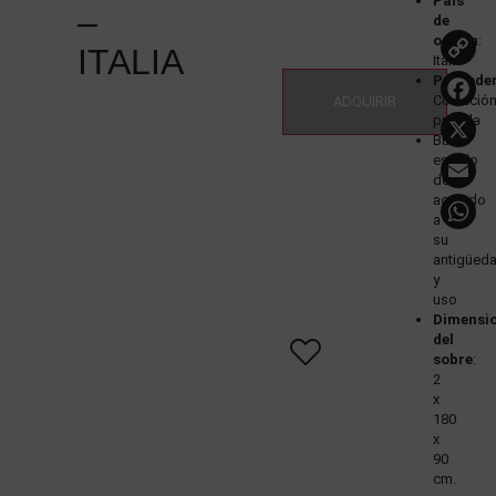
País
–
de
origen
:
ITALIA
Italia
L
Procede
Colecció
ADQUIRIR
privada
Buen
E
estado
de
acuerdo
a
su
antigüed
y
uso
Dimensi
del
sobre
:
2
x
180
x
90
cm.