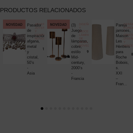
PRODUCTOS RELACIONADOS
CCIONISMO
NOVEDAD
,
JOYERÍA
,
NOVEDAD
DISEÑO
CERÁM
Pasador
(3)
Pareja
ELÁNEA
JOYERÍA
Y
PORC
ica
de
Juego
jarrones,
Y
MIDCENTURY
,
Y
COMPLEMENTOS
,
LÁMPARAS
CRIST
c
inspiración
de
Maison
NOVEDADES
DE
DISE
uck
afgana,
lámparas,
Les
MESA
,
Y
NOVEDADES
MIDC
metal
cobre,
Héritiers
25,00
€
190,00
€
y
estilo
para
980,00
€
8
cristal,
Mid-
Roche
50’s
century,
Bobois,
-
2000’s
s.
Asia
-
XXI
Francia
–
Fran...