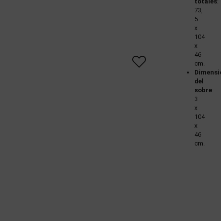
totales
:
73,
5
x
104
x
46
cm.
Dimensi
del
sobre
:
3
x
104
x
46
cm.