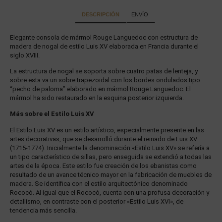
DESCRIPCIÓN
ENVÍO
Elegante consola de mármol Rouge Languedoc con estructura de
madera de nogal de estilo Luis XV elaborada en Francia durante el
siglo XVIII.
La estructura de nogal se soporta sobre cuatro patas de lenteja, y
sobre esta va un sobre trapezoidal con los bordes ondulados tipo
“pecho de paloma” elaborado en mármol Rouge Languedoc. El
mármol ha sido restaurado en la esquina posterior izquierda.
Más sobre el Estilo Luis XV
El Estilo Luis XV es un estilo artístico, especialmente presente en las
artes decorativas, que se desarrolló durante el reinado de Luis XV
(1715-1774). Inicialmente la denominación «Estilo Luis XV» se refería a
un tipo característico de sillas, pero enseguida se extendió a todas las
artes de la época. Este estilo fue creación de los ebanistas como
resultado de un avance técnico mayor en la fabricación de muebles de
madera. Se identifica con el estilo arquitectónico denominado
Rococó. Al igual que el Rococó, cuenta con una profusa decoración y
detallismo, en contraste con el posterior «Estilo Luis XVI», de
tendencia más sencilla.