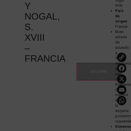
Siglo
Y
XVIII
País
NOGAL,
de
origen
:
S.
Francia
Buen
XVIII
estado
de
–
acuerdo
a
FRANCIA
su
L
antigüed
y
ADQUIRIR
uso
/
Restaura
del
mármol
en
la
esquina
posterior
izquierda
Dimensi