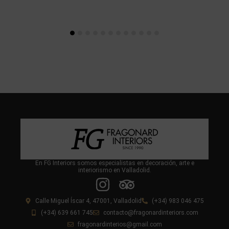
En FG Interiors somos especialistas en decoración, arte e
interiorismo en Valladolid.
Calle Miguel Íscar 4, 47001, Valladolid
(+34) 983 046 475
(+34) 639 661 745
contacto@fragonardinteriors.com
fragonardinterios@gmail.com