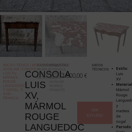
INICIO
/
TIENDA
/
MOBILIARIO
/
MUEBLE
CATEGORÍAS
ETIQUETAS
:
:
DATOS
Estilo
:
AUXILIAR
/ CONSOLA
MUEBLE
CONSOLA
,
TÉCNICOS
CONSOLA
LUIS XV,
AUXILIAR
FRANCIA
,
,
Luis
1.800,00
€
MÁRMOL
NOVEDADES
MUEBLE
XV
ROUGE
LUIS
AUXILIAR
,
Materia
LANGUEDOC
MUEBLE
Mármol
Y NOGAL, S.
FRANCÉS
XV,
XVIII –
Rouge
FRANCIA
Langued
MÁRMOL
y
VER
madera
ROUGE
ESTUDIO
de
nogal
LANGUEDOC
Período
: