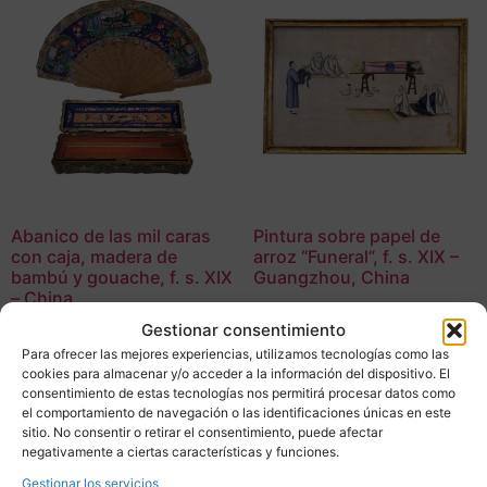
Abanico de las mil caras
Pintura sobre papel de
con caja, madera de
arroz “Funeral”, f. s. XIX –
bambú y gouache, f. s. XIX
Guangzhou, China
– China
150,00
€
Gestionar consentimiento
875,00
€
Adquirir
Para ofrecer las mejores experiencias, utilizamos tecnologías como las
cookies para almacenar y/o acceder a la información del dispositivo. El
Adquirir
consentimiento de estas tecnologías nos permitirá procesar datos como
Add To Compare
el comportamiento de navegación o las identificaciones únicas en este
Add To Compare
sitio. No consentir o retirar el consentimiento, puede afectar
negativamente a ciertas características y funciones.
Gestionar los servicios