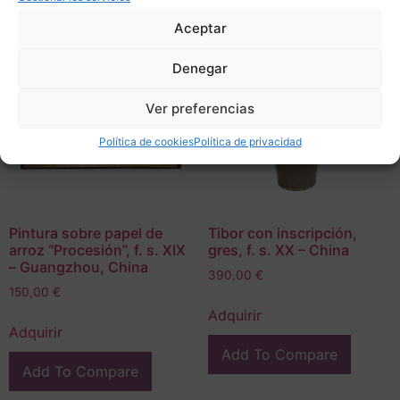
Aceptar
Denegar
Ver preferencias
Política de cookies
Política de privacidad
Pintura sobre papel de
Tibor con inscripción,
arroz “Procesión”, f. s. XIX
gres, f. s. XX – China
– Guangzhou, China
390,00
€
150,00
€
Adquirir
Adquirir
Add To Compare
Add To Compare