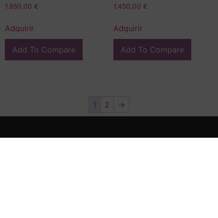
1.850,00
€
1.450,00
€
Adquirir
Adquirir
Add To Compare
Add To Compare
1
2
→
En FG Interiors somos especialistas en decoración, arte e
interiorismo en Valladolid.