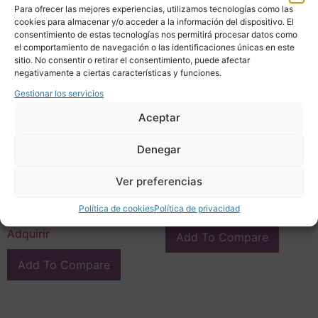
Para ofrecer las mejores experiencias, utilizamos tecnologías como las
cookies para almacenar y/o acceder a la información del dispositivo. El
consentimiento de estas tecnologías nos permitirá procesar datos como
el comportamiento de navegación o las identificaciones únicas en este
sitio. No consentir o retirar el consentimiento, puede afectar
negativamente a ciertas características y funciones.
Gestionar los servicios
Aceptar
Cómoda en Cristal Azul,
Denegar
Estilo Art Déco, s. XXI
Collar cuarzo azul y
3.800,00
€
Ver preferencias
turquesas, Vintage – Italia
220,00
€
Adquirir
Política de cookies
Política de privacidad
Adquirir
Add To Compare
Add To Compare