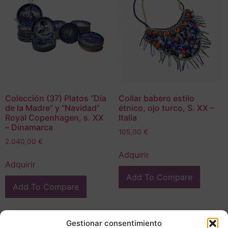
Colección (37) Platos “Día
Collar babero estilo
de la Madre” y “Navidad”
étnico, ojo turco, S. XX –
Royal Copenhagen, s. XX
Italia
– Dinamarca
105,00
€
2.040,00
€
Adquirir
Adquirir
Add To Compare
Add To Compare
Gestionar consentimiento