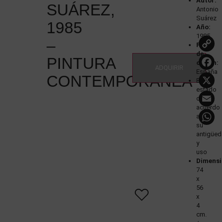
Autor:
SUÁREZ,
Antonio
Suárez
1985
Año:
1985
–
País
de
PINTURA
origen:
ADQUIRIR
España
CONTEMPORÁNEA
Buen
estado
de
acuerdo
a
su
antigüe
y
uso
Dimensi
74
x
56
x
4
cm.