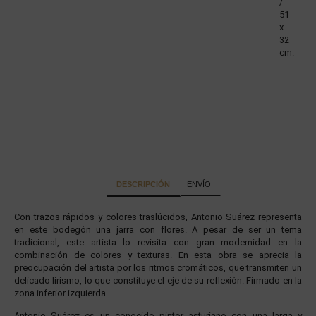
/
51
x
32
cm.
DESCRIPCIÓN
ENVÍO
Con trazos rápidos y colores traslúcidos, Antonio Suárez representa
en este bodegón una jarra con flores. A pesar de ser un tema
tradicional, este artista lo revisita con gran modernidad en la
combinación de colores y texturas. En esta obra se aprecia la
preocupación del artista por los ritmos cromáticos, que transmiten un
delicado lirismo, lo que constituye el eje de su reflexión. Firmado en la
zona inferior izquierda.
Antonio Suárez es un conocido pintor asturiano con una larga y